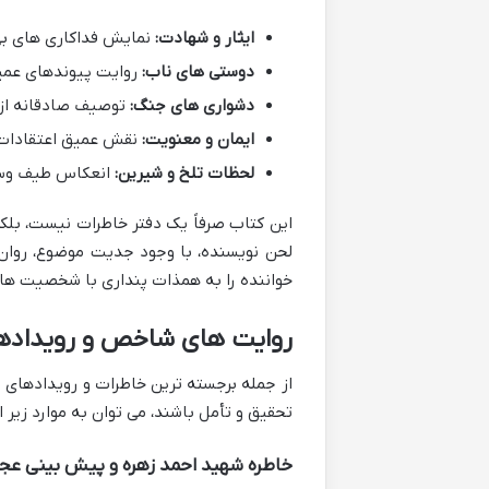
ایثار و شهادت:
نمایش فداکاری های بی 
دوستی های ناب:
روایت پیوندهای عمیق
دشواری های جنگ:
توصیف صادقانه از س
ایمان و معنویت:
نقش عمیق اعتقادات 
لحظات تلخ و شیرین:
انعکاس طیف وسیعی
این کتاب صرفاً یک دفتر خاطرات نیست، بلکه
لحن نویسنده، با وجود جدیت موضوع، روان و
خواننده را به همذات پنداری با شخصیت ها و
روایت های شاخص و رویداده
از جمله برجسته ترین خاطرات و رویدادهای 
تحقیق و تأمل باشند، می توان به موارد زیر ا
خاطره شهید احمد زهره و پیش بینی عج