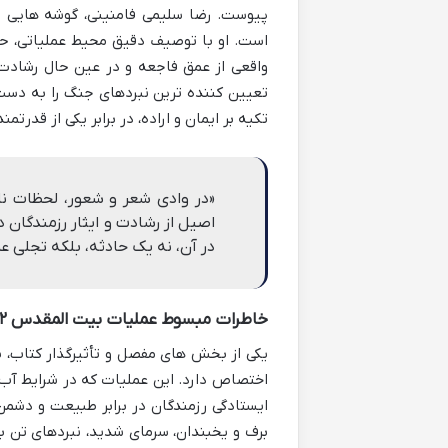
پیوست. رضا سلیمی فامنینی، گوشه هایی از
است. او با توصیف دقیق محیط عملیاتی، ح
واقعی از عمق فاجعه و در عین حال رشادت ه
تعیین کننده ترین نبردهای جنگ را به دست 
تکیه بر ایمان و اراده، در برابر یکی از قدر
«در وادی شعر و شعور، لحظات نا
اصیل از رشادت و ایثار رزمندگا
در آن، نه یک حادثه، بلکه تجلی
خاطرات مبسوط عملیات بیت المقدس ۲ در ماووت (زمستان ۱۳۶۶)
اختصاص دارد. این عملیات که در شرایط آب 
ایستادگی رزمندگان در برابر طبیعت و دش
برف و یخبندان، سرمای شدید، نبردهای تن ب