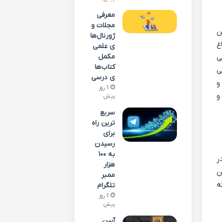
معرفی
مجلات و
ن
ژورنال‌ها
ع
ی علمی
مکمل
ی
کتاب‌ها
ی
ی درسی
و
1 روز
و
پیش
سریع
ترین راه
برای
رسیدن
به ۱۰۰
و در
هزار
ن
ممبر
ه
تلگرام
1 روز
پیش
آیین