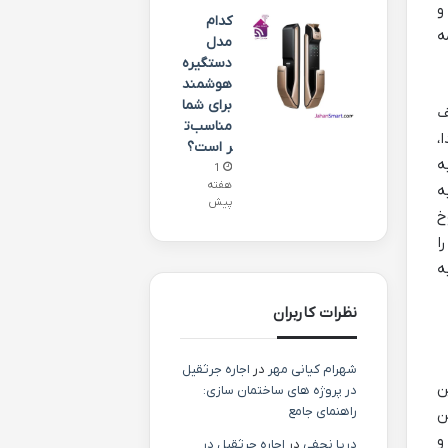
و
کدام
ه
مدل
دستگیره
هوشمند
برای شما
ف
مناسب‌ت
،
ر است؟
ه
1
هفته
ه
پیش
خ
ا
ه
نظرات کاربران
شهرام کیانی مهر
در
اجاره جرثقیل
ن
در پروژه های ساختمان سازی:
راهنمای جامع
ن
و
دریا نجفی
در
اجاره جرثقیل در