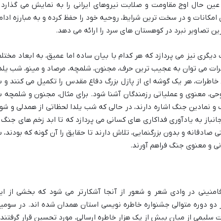
ین حال اوج مقاومت و صلابت نیروهای ایرانی را به نمایش می گذارد 
امکانات و در سخت ترین شرایط، روحیه خود را حفظ کرده و به مبارزه ادام
ین تصاویر نبرد در کوهستان های سرد را ارائه می دهد.
 دیگری نیز می پردازد که هر کدام با بیان ساده اما عمیق، به ابعاد مختل
اطرات می توان به عجیب ترین حرف، مجنون، شلمچه، مرصاد و مینو، شب یلدا
ن خاطرات، هر یک گوشه ای از پازل بزرگ دفاع مقدس را تکمیل می کنند و ب
روحی، معنوی و عملیاتی رزمندگان آشنا شود. برای مثال، مجنون و شلمچه ب
و نمادین جنگ اشاره دارند، در حالی که شب یلدا لحظاتی از همدلی و شو
نباز به یادآوری فداکاری های کسانی می پردازد که تا ابد زخم های جنگ ر
ی صادقانه و بدون بزرگنمایی، تلاش دارند تا حقایق را آن گونه که بودند، ب
نی و معنوی جنگ فراهم آورند.
منینی در وادی شعر و شعور از آنجا آشکارتر می شود که بخشی از ای
 دو دوره متوالی جشنواره خاطره نویسی استان همدان شده اند. در سومی
سلیمی از میان بیش از یک هزار خاطره ارسالی، مورد تحسین قرار گرفتند 