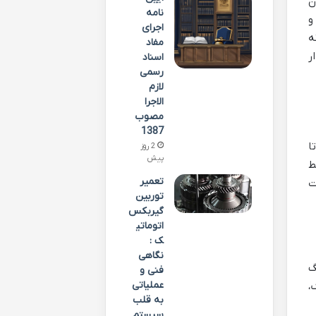
ن
نامه
و
اجرای
ه
مفاد
ر
اسناد
رسمی
لازم
الاجرا
مصوب
1387
ت رضا سلیمی فامنینی از دوران حضورش در جبهه های جنگ، از سال ۱۳۶۴ تا
2 روز
پیش
ط
تعمیر
ت
توربین
گیربکس
اتوماتی
ک :
نگاهی
گ
فنی و
عملیاتی
،
به قلب
سیستم