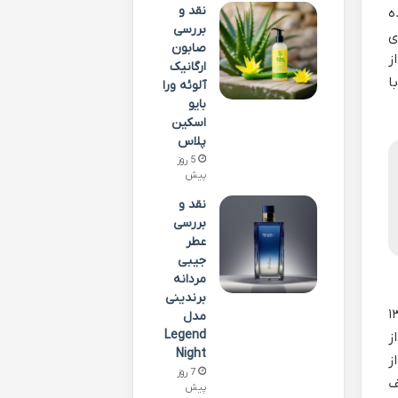
نقد و
ه
بررسی
ی
صابون
ز
ارگانیک
ا
آلوئه ورا
بایو
اسکین
پلاس
5 روز
پیش
نقد و
بررسی
عطر
جیبی
مردانه
برندینی
 ۲ در منطقه ماووت در زمستان سال ۱۳۶۶
مدل
Legend
ز
Night
ز
7 روز
ف
پیش