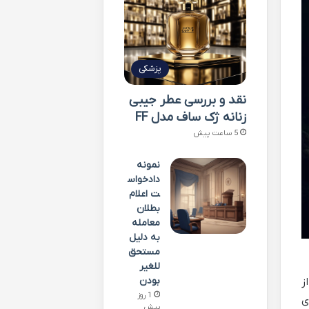
پزشکی
نقد و بررسی عطر جیبی
زنانه ژک ساف مدل FF
5 ساعت پیش
نمونه
دادخواس
ت اعلام
بطلان
معامله
به دلیل
مستحق
للغیر
بودن
ز
1 روز
ی
پیش