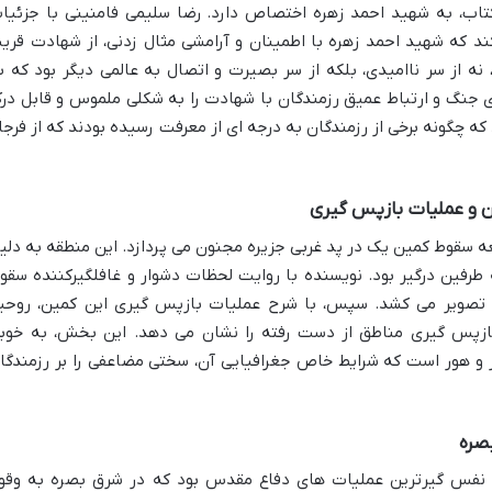
 کتاب، به شهید احمد زهره اختصاص دارد. رضا سلیمی فامنینی با جزئیا
د که شهید احمد زهره با اطمینان و آرامشی مثال زدنی، از شهادت قری
ه از سر ناامیدی، بلکه از سر بصیرت و اتصال به عالمی دیگر بود که ب
ی جنگ و ارتباط عمیق رزمندگان با شهادت را به شکلی ملموس و قابل در
ه چگونه برخی از رزمندگان به درجه ای از معرفت رسیده بودند که از فرجا
ن و عملیات بازپس گیری
ه سقوط کمین یک در پد غربی جزیره مجنون می پردازد. این منطقه به دلی
طرفین درگیر بود. نویسنده با روایت لحظات دشوار و غافلگیرکننده سقو
ه تصویر می کشد. سپس، با شرح عملیات بازپس گیری این کمین، روحی
 بازپس گیری مناطق از دست رفته را نشان می دهد. این بخش، به خوب
یر و هور است که شرایط خاص جغرافیایی آن، سختی مضاعفی را بر رزمندگا
صره
 و نفس گیرترین عملیات های دفاع مقدس بود که در شرق بصره به وقو