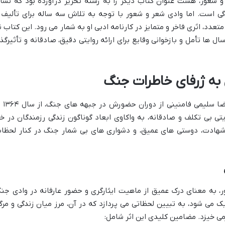
 شعور، هشت عنوان کتاب دیگر را به رشته تحریر درآورده بود که نشا
گی است. اما وادی شعر و شعور با توجه به تلاش سه ساله برای تألیف 
دد، اثری فاخر و متمایز در کارنامه ادبی او به شمار می رود. این کتاب ن
ل ها تأمل و بازخوانی وقایع برای ارائه روایتی دقیق، صادقانه و تأثیرگذا
به ژرفای خاطرات جنگ
وادی شعر و شعور مجموعه ای از خاطرا
تی بی تکلف و صادقانه، به واکاوی ابعاد گوناگون زندگی رزمندگان در خ
، شهادت، دوستی های عمیق، و دشواری های بی شمار جنگ در کنار لحظا
ر، به معنای درک عمیق از ماهیت ایثارگری و حضور عارفانه در وادی جن
ک می شود، به تبیین لحظاتی می پردازد که در آن، مرز میان زندگی و مرگ
ی خیزد. مضامین کلیدی این اثر شامل: