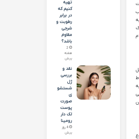
تهیه
ت
کنیم که
ب
در برابر
ه
رطوبت و
ک
شرجی
مقاوم
م
باشد؟
2
هفته
پیش
نقد و
ل
بررسی
ط
ژل
ه
شستشو
ی
ی
صورت
ن
پوست
لک دار
رومینا
4 روز
پیش
ع