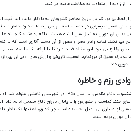
را از زاویه ای متفاوت به مخاطب عرضه می کند.
 لحظاتی بود که در تاریخ معاصر کشورمان به یادگار مانده اند. ثبت ای
ن عینی، اهمیت بسزایی در حفظ حافظه تاریخی یک ملت دارد. خاطرات دفا
 بی بدیل آن دوران به نسل های آینده هستند، بلکه به مثابه گنجینه های
رویج می کنند. کتاب وادی شعر و شعور از آن دست آثاری است که با قلم
ه بطن وقایع می برد. این مقاله قصد دارد تا با ارائه یک خلاصه تفصیلی 
ه، به درک عمیق تر درونمایه، اهمیت تاریخی و ارزش های ادبی آن بپردازد 
 تشویق کند.
وادی رزم و خاطره
رضا سلیمی فامنینی، نویسنده و رزمنده پیشکسوت دفاع مقدس، در سال ۱۳۵۰ در شهرستان فامنین متولد شد. ا
ه جبهه های جنگ گذاشت و حضورش را تا پایان دوران دفاع مقدس ادامه داد. ای
ای او اعتباری بی بدیل بخشیده است؛ چرا که وی نه تنها یک ناظر، بلک
آن دوران بوده است.