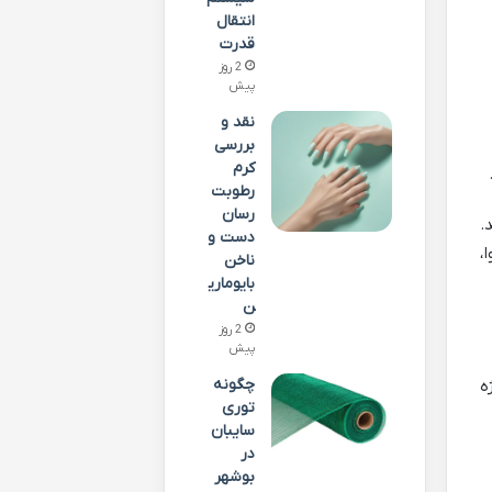
انتقال
قدرت
2 روز
پیش
نقد و
بررسی
کرم
رطوبت
رسان
.
دست و
،
ناخن
بایوماری
ن
2 روز
پیش
چگونه
ه
توری
سایبان
در
بوشهر