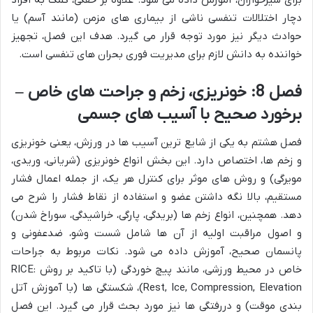
دچار اختلالات تنفسی ناشی از بیماری های مزمن (مانند آسم) یا
حوادث دیگر نیز مورد توجه قرار می گیرد. هدف این فصل، تجهیز
خواننده به دانش لازم برای مدیریت فوری بحران های تنفسی است.
فصل 8: خونریزی، زخم و جراحت های خاص –
برخورد صحیح با آسیب های جسمی
فصل هشتم به یکی از شایع ترین آسیب ها در ورزش، یعنی خونریزی
و زخم ها، اختصاص دارد. این بخش انواع خونریزی (شریانی، وریدی،
مویرگی) و روش های موثر برای کنترل هر یک، از جمله اعمال فشار
مستقیم، بالا نگه داشتن عضو و استفاده از نقاط فشار را شرح می
دهد. همچنین، انواع زخم ها (بریدگی، پارگی، خراشیدگی، سوراخ شدن)
و اصول مراقبت اولیه از آن ها شامل شست وشو، ضدعفونی و
پانسمان صحیح، آموزش داده می شود. نکات مربوط به جراحات
خاص در محیط ورزشی، مانند پیچ خوردگی (با تاکید بر روش RICE:
Rest, Ice, Compression, Elevation)، شکستگی ها (با آموزش آتل
بندی موقت) و دررفتگی ها نیز مورد بحث قرار می گیرد. این فصل