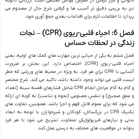
ناتوانی و قرار گرفتن در معرض عوامل محیطی است. ارزیابی ثانویه
نیز به بررسی دقیق تر آسیب ها و گرفتن شرح حال از مصدوم می
پردازد تا اطلاعات لازم برای اقدامات بعدی جمع آوری شود.
فصل 6: احیاء قلبی-ریوی (CPR) – نجات
زندگی در لحظات حساس
فصل ششم به یکی از حیاتی ترین مهارت های کمک های اولیه، یعنی
احیاء قلبی-ریوی (CPR)، اختصاص دارد. این بخش بر ضرورت
آشنایی با CPR برای هر فرد، به ویژه در محیط های ورزشی که خطر
ایست قلبی می تواند وجود داشته باشد، تاکید می کند. شرح مختصر
و گام به گام مراحل انجام CPR شامل فشارهای قفسه سینه (تعداد
و عمق صحیح) و تنفس مصنوعی (نحوه و تناسب) به گونه ای ارائه
می شود که برای عموم قابل فهم و اجرا باشد. همچنین، تفاوت های
تکنیک CPR در بزرگسالان، کودکان و شیرخواران با توجه به ابعاد
بدنی و نیازهای فیزیولوژیکی متفاوت، تشریح می شود تا هر فرد
بتواند در موقعیت های مختلف به درستی عمل کند.