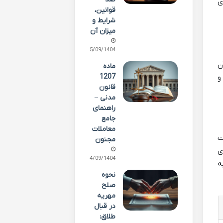
ی
قوانین،
شرایط و
میزان آن
25/09/1404
ن
ماده
1207
و
قانون
مدنی –
راهنمای
جامع
معاملات
ت
مجنون
ی
24/09/1404
ی به
نحوه
صلح
مهریه
در قبال
طلاق: