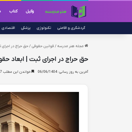
وکیل
کتاب
د
گردشگری و اقامتی
تکنولوژی
پزشکی
اقتصادی
مجله هنر مدرسه
/
قوانین حقوقی
/
حق حراج در اجرای ث
حق حراج در اجرای ثبت | ابعاد حقو
آخرین به روز رسانی: 06/06/1404
خواندن این مطلب 17 دقیقه زمان میبرد