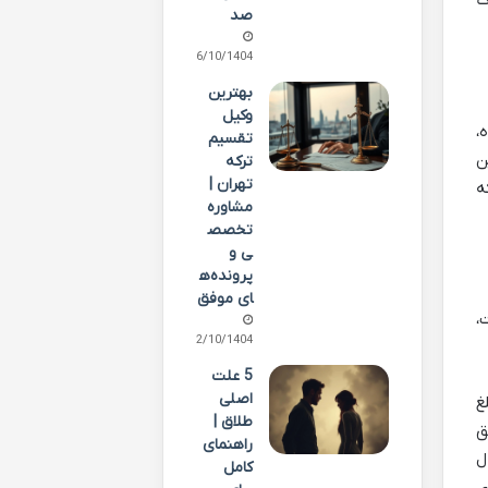
ک
صد
06/10/1404
بهترین
وکیل
،
تقسیم
ن
ترکه
تهران |
ه
مشاوره
تخصص
ی و
پرونده‌ه
ای موفق
،
02/10/1404
5 علت
اصلی
 از کل مبلغ
طلاق |
ق
راهنمای
ل
کامل