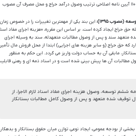
قانون، نرخ های حق حراج موضوع ماده ۱۱۰ آیین نامه اصلاحی ترتیب وصول درآمد حراج و محل مصرف آن مصوب
این بند یکی از مهمترین تغییرات را در خصوص زمان
ه حق حراج ایجاد کرده است. بر اساس این مقرره، «هزینه اجرای مفاد اسنا
ف شده متعهد سند و پس از وصول مطالبات متعهدله، سند به وسیله اجرای
رد که حق حراج (و سایر هزینه های اجرایی) ابتدا از محل فروش مال تأمین
انکار، مابقی آن به حساب دولت واریز می گردد. این حکم به منظور
صول مطالبات آن ها پیش بینی شده است و در اسناد ذمه ای و رهنی قابلی
اده ۱۱۷ قانون برنامه ششم توسعه، وصول هزینه اجرای مفاد اسناد لازم الاجرا، از
وال توقیف شده متعهد و پس از وصول کامل مطالبات بستانکار
 بخشی از بودجه عمومی، ایجاد نوعی توازن میان حقوق بستانکار و بدهکار 