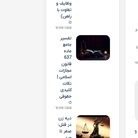
وظایف و
تفاوت با
راهن)
29/09/1404
د
تفسیر
جامع
ماده
637
ت
قانون
مجازات
اسلامی |
نکات
کلیدی
حقوقی
29/09/1404
دیه زن
در قتل:
و
صفر تا
صد