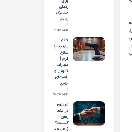
ی
برای
زندگی
مشترک
پایدار
ه
.
01/10/1404
ن
حکم
ز
تهدید با
سلاح
ی
گرم |
مجازات
قانونی و
راهنمای
جامع
29/09/1404
مرتهن
در عقد
رهن
کیست؟
(تعریف،