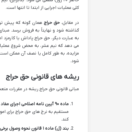
حاضر ۲۰ روز) قطعی می شود. بنابراین
کلی عملیات اجرایی از ابتدا تا انتها است.
در مقابل،
حق حراج
همان گونه که پیش تر ا
گذاشته شود و نهایتاً به فروش برسد. مبنای
به عبارت دیگر، حق حراج پاداش یا کارمزد ا
می دهد که نیم عشر، به محض شروع عملیات
مزایده، به طور کامل یا نصف آن ممکن است 
شود.
ریشه های قانونی حق حراج
مبانی قانونی حق حراج ریشه در مقررات متعدد
ماده ۹۰ آیین نامه اصلاحی اجرای مفاد اسناد رسمی لازم الاجرا مصوب ۱۳۱۸ و اصلاحات بعدی:
مستقیم به نرخ های حق حراج برای امو
کند.
بند (ل) ماده ۱ قانون نحوه وصول برخی از درآمدهای دولت و مصرف آن در موارد معین مصوب ۱۳۷۳/۱۲/۲۸: