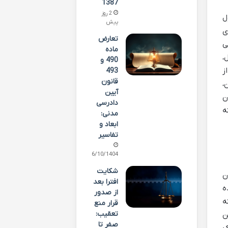
1387
2 روز
ل
پیش
ی
تعارض
ی
ماده
،
490 و
ز
493
قانون
،
آیین
ن
دادرسی
ه
مدنی:
ابعاد و
تفاسیر
06/10/1404
شکایت
ن
افترا بعد
ه
از صدور
ه
قرار منع
تعقیب:
ن
صفر تا