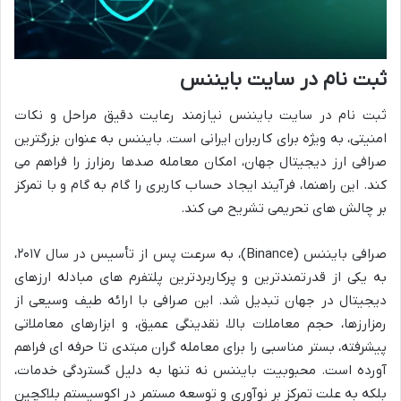
ثبت نام در سایت بایننس
ثبت نام در سایت بایننس نیازمند رعایت دقیق مراحل و نکات
امنیتی، به ویژه برای کاربران ایرانی است. بایننس به عنوان بزرگترین
صرافی ارز دیجیتال جهان، امکان معامله صدها رمزارز را فراهم می
کند. این راهنما، فرآیند ایجاد حساب کاربری را گام به گام و با تمرکز
بر چالش های تحریمی تشریح می کند.
صرافی بایننس (Binance)، به سرعت پس از تأسیس در سال ۲۰۱۷،
به یکی از قدرتمندترین و پرکاربردترین پلتفرم های مبادله ارزهای
دیجیتال در جهان تبدیل شد. این صرافی با ارائه طیف وسیعی از
رمزارزها، حجم معاملات بالا، نقدینگی عمیق، و ابزارهای معاملاتی
پیشرفته، بستر مناسبی را برای معامله گران مبتدی تا حرفه ای فراهم
آورده است. محبوبیت بایننس نه تنها به دلیل گستردگی خدمات،
بلکه به علت تمرکز بر نوآوری و توسعه مستمر در اکوسیستم بلاکچین