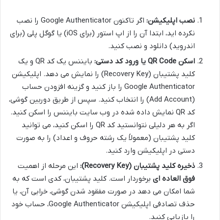
نصب اپلیکیشن:
اگر تاکنون Google Authenticator را نصب
نکرده اید، ابتدا آن را از اپ استور (برای iOS) یا گوگل پلی (برای
اندروید) دانلود و نصب کنید.
اسکن QR Code یا ورود کد دستی:
بایننس یک کد QR و یک
کلید پشتیبان (Recovery Key) را نمایش می دهد. اپلیکیشن
Google Authenticator را باز کنید و گزینه افزودن حساب
(Add Account) را انتخاب کنید. سپس از طریق دوربین گوشی،
کد QR نمایش داده شده در وب سایت بایننس را اسکن کنید.
اگر به هر دلیلی نتوانستید کد QR را اسکن کنید، می توانید
کلید پشتیبان (معمولاً یک رشته حروف و اعداد) را به صورت
دستی در اپلیکیشن وارد کنید.
ذخیره کلید پشتیبان (Recovery Key):
این مرحله از اهمیت
فوق العاده ای
برخوردار است. کلید پشتیبان، کدی است که به
شما امکان می دهد در صورت مفقود شدن گوشی، خرابی آن، یا
حذف تصادفی اپلیکیشن Google Authenticator، حساب خود
را بازیابی کنید.