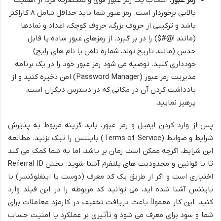
رمز عبور:
انتخاب یک رمز عبور قوی و منحصربه فرد، از اهمیت
بالایی برخوردار است. رمز عبور شما باید حداقل شامل ۸ کاراکتر
باشد و ترکیبی از حروف بزرگ، حروف کوچک، اعداد و نمادها
(مانند !@#$) را در بر گیرد. از رمزهای عبور ساده یا قابل
حدس (مانند تاریخ تولد، شماره تلفن یا نام های رایج)
خودداری کنید. توصیه می شود رمز عبور خود را در یک برنامه
مدیریت رمز عبور (Password Manager) امن ذخیره کنید و از
یادداشت کردن آن در مکانی که در دسترس دیگران است،
پرهیز نمایید.
پس از وارد کردن ایمیل و رمز عبور، باید گزینه مربوط به پذیرش
شرایط و ضوابط (Terms of Service) بایننس را تیک بزنید. مطالعه
این شرایط، اگرچه ممکن است زمان بر باشد، اما به شما کمک می کند
تا با قوانین و محدودیت های پلتفرم آشنا شوید. بخش Referral ID
اختیاری است و اگر از طریق یک کد معرف (دوست یا اینفلوئنسر) با
بایننس آشنا شده اید، می توانید کد مربوطه را در این فیلد وارد
کنید. این کار معمولاً باعث دریافت تخفیف در کارمزد معاملات برای
شما و سود برای معرف می شود و تأثیری بر عملکرد یا امنیت حساب