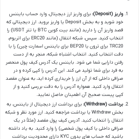
واریز (Deposit):
برای واریز ارز دیجیتال، وارد حساب بایننس
خود شوید و به بخش Deposit یا واریز بروید. ارز دیجیتالی که
قصد واریز آن را دارید (مانند بیت کوین BTC یا تتر USDT) را
انتخاب کنید. سپس، شبکه انتقال (مانند ERC20 برای اتریوم،
TRC20 برای ترون یا BEP20 برای بایننس اسمارت چین) را با
دقت انتخاب کنید. انتخاب اشتباه شبکه، منجر به از دست
رفتن دارایی شما می شود. بایننس یک آدرس کیف پول منحصر
به فرد برای شما تولید می کند. این آدرس را کپی کرده و در
صرافی داخلی که از آن ارز را خریداری کرده اید، به عنوان مقصد
انتقال وارد کنید. همواره آدرس را به دقت بررسی کنید و از
کپی پیست صحیح آن اطمینان حاصل نمایید.
برداشت (Withdraw):
برای برداشت ارز دیجیتال از بایننس، به
بخش Withdraw یا برداشت مراجعه کنید. ارز مورد نظر و شبکه
انتقال را انتخاب کنید. آدرس کیف پول مقصد (مثلاً در یک
صرافی داخلی یا کیف پول شخصی) را وارد کنید. به یاد داشته
باشید که حساب های بدون KYC دارای محدودیت برداشت