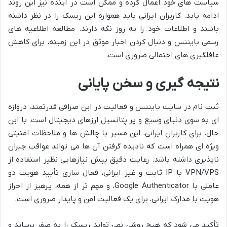
سیاست های خود اعمال کرده و ممکن است در آینده نیز این روند
ادامه یابد. کاربران ایرانی باید همواره این ریسک را در نظر داشته
باشند و اطلاعات خود را به روز نگه دارند. مطالعه اطلاعیه های
رسمی بایننس و دنبال کردن اخبار موثق در این زمینه، برای کاهش
غافلگیری های احتمالی ضروری است.
نتیجه گیری و سخن پایانی
ثبت نام در سایت بایننس و فعالیت در این صرافی قدرتمند، دروازه
ای به سوی دنیای وسیع و پر پتانسیل ارزهای دیجیتال است. با این
حال، برای کاربران ایرانی، این مسیر با چالش ها و ملاحظات امنیتی
ویژه ای همراه است که نادیده گرفتن آن ها می تواند عواقب جبران
ناپذیری داشته باشد. رعایت دقیق پیش نیازهایی نظیر استفاده از
VPN/VPS با IP ثابت و غیر ایرانی، فعال سازی تأیید هویت دو
عاملی با Google Authenticator، و مهم تر از همه، پرهیز از احراز
هویت با مدارک ایرانی، برای یک فعالیت امن و پایدار ضروری است.
تأکید می شود که هیچ روشی نمی تواند ریسک را به صفر برساند و