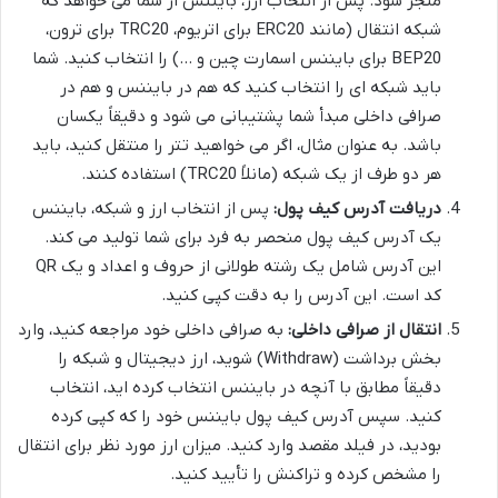
منجر شود. پس از انتخاب ارز، بایننس از شما می خواهد که
شبکه انتقال (مانند ERC20 برای اتریوم، TRC20 برای ترون،
BEP20 برای بایننس اسمارت چین و …) را انتخاب کنید. شما
باید شبکه ای را انتخاب کنید که هم در بایننس و هم در
صرافی داخلی مبدأ شما پشتیبانی می شود و دقیقاً یکسان
باشد. به عنوان مثال، اگر می خواهید تتر را منتقل کنید، باید
هر دو طرف از یک شبکه (مانلاً TRC20) استفاده کنند.
دریافت آدرس کیف پول:
پس از انتخاب ارز و شبکه، بایننس
یک آدرس کیف پول منحصر به فرد برای شما تولید می کند.
این آدرس شامل یک رشته طولانی از حروف و اعداد و یک QR
کد است. این آدرس را به دقت کپی کنید.
انتقال از صرافی داخلی:
به صرافی داخلی خود مراجعه کنید، وارد
بخش برداشت (Withdraw) شوید، ارز دیجیتال و شبکه را
دقیقاً مطابق با آنچه در بایننس انتخاب کرده اید، انتخاب
کنید. سپس آدرس کیف پول بایننس خود را که کپی کرده
بودید، در فیلد مقصد وارد کنید. میزان ارز مورد نظر برای انتقال
را مشخص کرده و تراکنش را تأیید کنید.