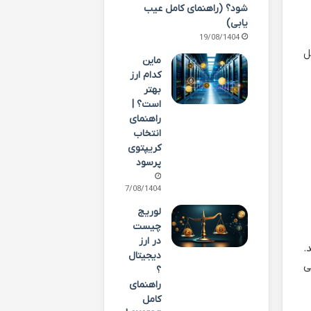
شود؟ (راهنمای کامل عیب
یابی)
19/08/1404
ل
ماین
کدام ارز
بهتر
است؟ |
راهنمای
انتخاب
کریپتوی
پرسود
17/08/1404
لوریج
چیست
در ارز
ده می کند.
دیجیتال
صی
؟
راهنمای
کامل