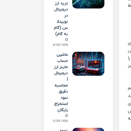
ترید ارز
ظ
دیجیتال
در
نوبیتک
س (گام
به گام)
ی
24/09/1404
دن
ماشین
ا
حساب
ز
ماینر ارز
دیجیتال
|
محاسبه
راهم
دقیق
د
سود
ی
استخراج
رایگان
س
ه
15/09/1404
نحوه