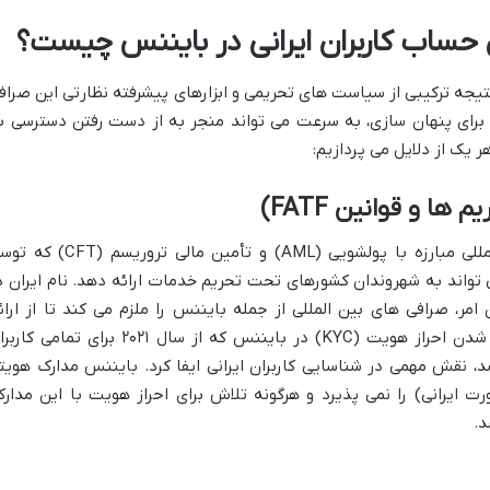
یجه ترکیبی از سیاست های تحریمی و ابزارهای پیشرفته نظارتی این صراف
برای پنهان سازی، به سرعت می تواند منجر به از دست رفتن دسترسی ب
ر یک از دلایل می پردازیم:
بایننس به دلیل تبعیت از قوانین بین المللی مبارزه با پولشویی (AML) و تأمین مالی تروریس
ن می شوند، نمی تواند به شهروندان کشورهای تحت تحریم خدمات ارائه دهد. نام ایران د
مر، صرافی های بین المللی از جمله بایننس را ملزم می کند تا از ارائ
خدمات به ایرانیان خودداری کنند. اجباری شدن احراز هویت (KYC) در بایننس که از سال ۲۰۲۱ برای تمام
، نقش مهمی در شناسایی کاربران ایرانی ایفا کرد. بایننس مدارک هویت
 ایرانی) را نمی پذیرد و هرگونه تلاش برای احراز هویت با این مدارک
د.