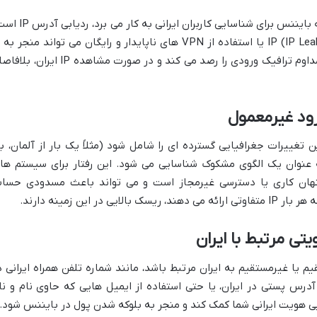
یکی از رایج ترین و سریع ترین روش هایی که بایننس برای شناسایی کاربران ایرانی به 
حتی اگر کاربر از VPN استفاده کند، نشت IP (IP Leak) یا استفاده از VPN های ناپایدار و رایگان می تواند منجر ب
رفتن IP واقعی ایران شود. بایننس به طور مداوم ترافیک ورودی را رصد می کند و در صورت مشاهده IP ایر
ویژه زمانی که این تغییرات جغرافیایی گسترده ای را شامل شود (مثلاً یک بار از آلمان، ب
 به عنوان یک الگوی مشکوک شناسایی می شود. این رفتار برای سیستم ها
پنهان کاری یا دسترسی غیرمجاز است و می تواند باعث مسدودی حسا
م یا غیرمستقیم به ایران مرتبط باشد، مانند شماره تلفن همراه ایرانی د
درس پستی در ایران، یا حتی استفاده از ایمیل هایی که حاوی نام و نا
یی هویت ایرانی شما کمک کند و منجر به بلوکه شدن پول در بایننس شود.