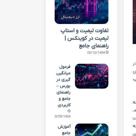
ارز دیجیتال
تفاوت لیمیت و استاپ
لیمیت در کوینکس |
راهنمای جامع
05/10/1404
ر
فرمول
ن
میانگین
،
گیری در
بورس –
راهنمای
جامع و
ه
کاربردی
،
30/09/1404
ت
ه
آموزش
جامع
ی