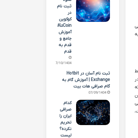
ثبت نام
در
کوکوین
KuCoin:
ی
آموزش
ه
جامع و
قدم به
قدم
07/10/1404
م (CFT) که توسط
ثبت نام آسان در Hotbit
ر
Exchange | آموزش گام به
گام صرافی هات بیت
ه
07/09/1404
ی کاربران
کدام
ی
صرافی
،
ایران را
تحریم
نکرده؟
لیست