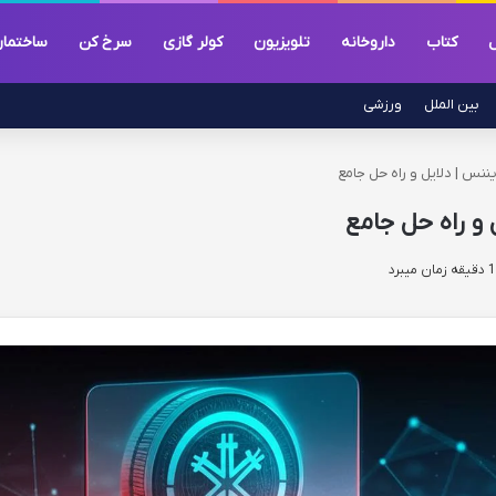
ل
کتاب
داروخانه
تلویزیون
کولر گازی
سرخ کن
ساختما
بین الملل
ورزشی
ننس | دلایل و راه حل جامع
 و راه حل جامع