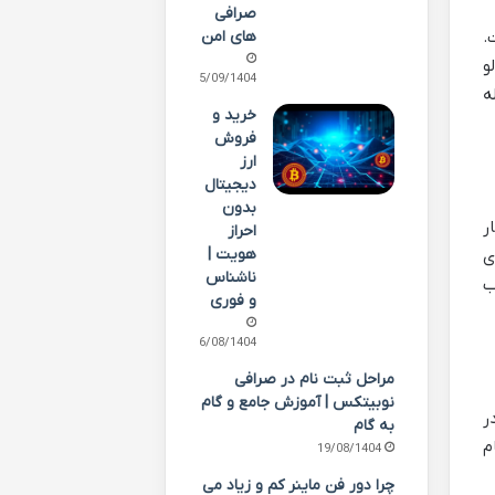
صرافی
های امن
کار می برد، ردیابی آدرس IP است.
ه لو
05/09/1404
ان، بلافاصله
خرید و
فروش
ارز
دیجیتال
بدون
ار
احراز
هویت |
ی
ناشناس
ب
و فوری
26/08/1404
مراحل ثبت نام در صرافی
نوبیتکس | آموزش جامع و گام
ر
به گام
م
19/08/1404
چرا دور فن ماینر کم و زیاد می