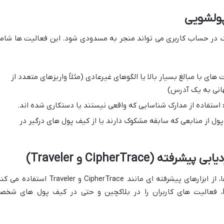
 در حساب کاربری می تواند منجر به مسدودی شود. این فعالیت ها شام
 های با مبالغ بسیار بالا یا الگوهای غیرعادی (مثلاً واریزهای متعدد از
انی به یک آدرس)
استفاده از مدارک شناسایی که واقعی نیستند یا دستکاری شده اند.
پول از منابعی که سابقه مشکوک دارند یا از کیف پول های درگیر در
بایننس برای مقابله با پولشویی و تحریم ها، از ابزارهای پیشرفته ای مانند CipherTrace و Traveler استفا
این ابزارها قادرند فراتر از صرفاً ردیابی IP، فعالیت های کاربران را در بلاکچین و حتی در کیف پول های شخ