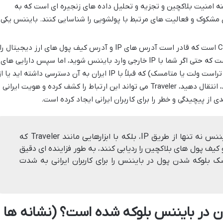
 امنیت بلاکچین و تجزیه و تحلیل داده های زنجیره ای است که به
مشکوک و فعالیت های مرتبط با پولشویی را شناسایی کنند. بایننس یکی
ابزار جدیدتری از CipherTrace است که قادر است آدرس های IP و آدرس کیف پول های ارز دیجیتال را
به یکدیگر مرتبط کند. این بدان معناست که حتی اگر شما با IP خارجی وارد بایننس شوید، اما سپس دارایی های
خود را به یک کیف پول شخصی (مانند تراست ولت یا متامسک) که قبلاً با IP ایران به آن دسترسی داشته اید یا 
آن به صرافی های داخلی واریز کرده اید، انتقال دهید، Traveler می تواند این ارتباط را کشف کرده و هویت ایرانی
ی از پیچیدگی و خطر را برای کاربران ایرانی ایجاد کرده است.
شناسایی هویت ایرانی توسط بایننس نه تنها از طریق IP، بلکه با ابزارهایی مانند Traveler که
درند ارتباط بین آدرس های IP و کیف پول های بلاکچین را ردیابی کنند، به طور فزاینده ای دقیق
 بلوکه شدن پول در بایننس را برای کاربران ایرانی به شدت
ان در بایننس بلوکه شده است؟ (نشانه ها