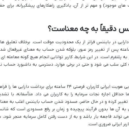
 های موجود) و مهم تر از آن، یادگیری راهکارهای پیشگیرانه، برای حف
رایی در بایننس فراتر از یک محدودیت موقت است. برخلاف تعلیق ها
اه مدت مانند محدودیت برداشت ۲۴ ساعته پس از تغییر رمز عبور، بلوکه شدن حساب به معنای غیرفعال ش
 پلتفرم است. در این شرایط، کاربر توانایی انجام هیچ گونه معامله ای ر
 کلی سلب می شود و حتی در برخی موارد، دسترسی به داشبورد حساب نی
در سال های گذشته، بایننس پس از شناسایی هویت ایرانی کاربران، فرصتی ۲۴ ساعته برای برداشت دارایی ها را ف
ما حداقل اجازه نجات سرمایه را به کاربران می داد. متأسفانه، با تشدی
ویه تغییر کرده و در حال حاضر، مسدود شدن حساب بایننس اغلب به معنا
 به آن ها بدون فرآیند پیچیده و زمان بر رفع مسدودی است که شان
می تواند فاجعه بار باشد و به از دست رفتن کامل سرمایه منجر شود، ب
ربر ایرانی ضروری است.