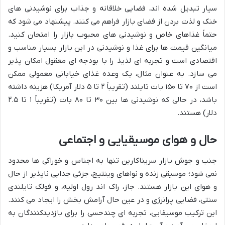
سیار تبدیل شده اند، فضایی خلاقانه و جذاب برای نوشیدنی های
خنک و لذت بردن از فضای بازار فراهم می کنند. پیشنهاد می شود که
حتماً غذاهای خاص و نوشیدنی های محبوب بازار را امتحان کنید.
میانگین قیمت ها برای غذا و نوشیدنی در این بازار بسیار مناسب و
اقتصادی است و تجربه ای لذیذ را با بودجه ای معقول امکان پذیر
می سازد. به عنوان مثال، یک وعده غذای خیابانی معمولی ممکن
است از ۷۰ تا ۱۵۰ بات تایلند (تقریباً ۲ تا ۵ دلار آمریکا) هزینه داشته
باشد، در حالی که نوشیدنی ها بین ۳۰ تا ۸۰ بات (تقریباً ۱ تا ۲.۵
دلار) هستند.
حال و هوای موسیقیایی و اجتماعی
جنب و جوش بازار سریناکارین تنها به اجناس و خوراکی ها محدود
نمی شود؛ موسیقی زنده و نواهای وینتیج، جزئی جدایی ناپذیر از حال
و هوای این بازار هستند. جاز، راک اند رول اولیه، و فولک تایلندی
سنتی، فضایی پرانرژی و در عین حال آرامش بخش را ایجاد می کنند.
این ترکیب موسیقایی، تجربه ای چندحسی را برای بازدیدکنندگان به