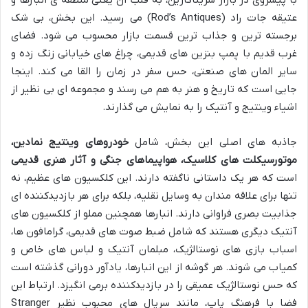
عتیقه جات راد (Rod’s Antiques) می رسید. این بخش، بی شک
برجسته ترین و جذاب ترین قسمت بازار محسوب می شود. فضای
غرب قدیم با پمپ بنزین های قدیمی، چراغ های خیابانی زنگ زده و
سایر المان های صنعتی، حس سفر در زمان را القا می کند. اینجا
جایی است که تاریخ و هنر به هم می رسند و مجموعه ای بی نظیر از
اشیاء وینتیج و آنتیک را به نمایش می گذارند.
جاذبه های اصلی این بخش، شامل
خودروهای وینتیج نمادین،
موتورسیکلت های کلاسیک، هواپیماهای جنگی و آثار هنری قدیمی
است که هر یک داستانی ناگفته دارند. این کلکسیون های عظیم، نه
تنها برای علاقه مندان به وسایل نقلیه، بلکه برای هر بازدیدکننده ای
جذابیت بصری فراوانی دارند. انبارها همچنین مملو از کلکسیون های
آنتیک دیگری هستند که شامل ضبط صوت های قدیمی، گرامافون ها،
اسباب بازی های نوستالژیک، مبلمان آنتیک و لباس های خاص و
کمیاب می شوند. هر گوشه از این انبارها، یادآور دورانی گذشته است
که حس نوستالژیک عمیقی را در بازدیدکننده برمی انگیزد. ارتباط این
فضا با فرهنگ پاپ، مانند سریال های محبوب نظیر Stranger