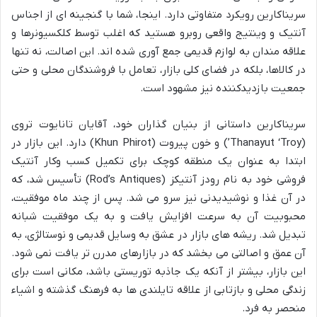
سریناکارین رویکرد متفاوتی دارد. اینجا، شما با گنجینه ای از اجناس
آنتیک و وینتیج واقعی روبرو هستید که اغلب توسط کلکسیونرها و
علاقه مندان به لوازم قدیمی جمع آوری شده اند. این اصالت، نه تنها
در کالاها، بلکه در فضای کلی بازار، تعامل با فروشندگان محلی و حتی
جمعیت بازدیدکننده نیز مشهود است.
سریناکارین داستانی از بنیان گذاران خود، آقایان تانایوت تروی
(Thanayut ‘Troy’) و خون پیروت (Khun Phirot) دارد. این بازار در
ابتدا به عنوان یک منطقه کوچک برای تکمیل کسب وکار آنتیک
فروشی خود به نام رودز آنتیکز (Rod’s Antiques) تأسیس شد، که
در آن غذا و نوشیدیدنی نیز سرو می شد. پس از چند ماه موفقیت،
محبوبیت آن به سرعت افزایش یافت و به یک موفقیت شبانه
تبدیل شد. ریشه های بازار در عشق به وسایل قدیمی و نوستالژی، به
آن عمق و اصالتی می بخشد که در بازارهای مدرن تر یافت نمی شود.
این بازار، بیشتر از آنکه یک جاذبه توریستی باشد، مکانی است برای
زندگی محلی و بازتابی از علاقه تایلندی ها به فرهنگ گذشته و اشیاء
منحصر به فرد.