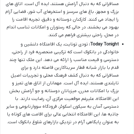
مسافرانی که به دنبال آرامش هستند، ایده آل است. اتاق های
بزرگ و مجهز، باغ های سرسبز و استخرهای آب شور، فضایی آرام
را ایجاد می کنند. کارکنان دوستانه و دقیق، تجربه اقامت را
بهبود می بخشند، در حالی که رستوران و امکانات تناسب اندام
در محل، راحتی بیشتری فراهم می کنند.
Today Tonight:
تودی تونایت، یک اقامتگاه دلنشین و
خانوادگی در بانکوک است که ترکیبی منحصربه فرد از راحتی،
دسترسی و قیمت مناسب را ارائه می دهد. این ملک تنها چند
قدم با بازار شبانه قطار سریناکارین فاصله دارد و برای
مسافرانی که به دنبال کشف فرهنگ محلی و تجربیات اصیل
تایلندی هستند، ایده آل است. مهمانان از اتاق های تمیز و
بزرگ با امکانات مدرن، میزبانان دوستانه و جو آرامش بخش
این اقامتگاه، علیرغم موقعیت مرکزی آن، رضایت دارند. با
دسترسی آسان به سیکون اسکوئر، فرودگاه سووارنابومی و سایر
جاذبه ها، این اقامتگاه انتخابی عالی برای اقامت های کوتاه یا
به عنوان پایگاهی آرام در نزدیکی بازارهای شلوغ بانکوک است.