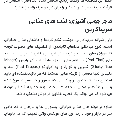
حفظ این گنجینه ها زحمت زیادی متحمل شده اند. احترام متقابل در
فرآیند خرید، تجربه ای دلپذیر را برای هر دو طرف رقم خواهد زد.
ماجراجویی آشپزی: لذت های غذایی
سریناکارین
بازار شبانه سریناکارین، بهشت شکم گردها و عاشقان غذای خیابانی
است. تنوع بی نظیر غذاهای تایلندی، از کلاسیک های محبوب گرفته
تا خوراکی های عجیب و غریب، در این بازار قابل دسترس است. پد
تای (Pad Thai) با طعم های اصیل، مانگو استیکی رایس (Mango
Sticky Rice) شیرین و گوارا، و پد کراپائو (Pad Krapao) تند و
دلپذیر، تنها بخشی از گزینه هایی هستند که هر بازدیدکننده ای باید
امتحان کند. همچنین، برای کسانی که جسورترند، حشرات سرخ شده
و سایر غذاهای محلی با طعم های خاص و منحصربه فرد نیز عرضه
می شود که می تواند یک تجربه غذایی فراموش نشدنی باشد.
علاوه بر غرفه های غذای خیابانی، رستوران ها و بارهای با تم خاص
نیز در بازار وجود دارند. ون های فولکس واگن قدیمی که به بارهای