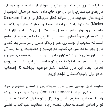
بانکوک، شهری پر جنب و جوش و سرشار از جاذبه های فرهنگی،
بازارهای بی شماری را در دل خود جای داده است. در میان انبوهی از
گزینه های موجود، بازار شبانه قطار سریناکارین (Srinakarin Train
Market) نه تنها به دلیل ابعاد وسیع و تنوع کالاهایش، بلکه به
خاطر حال و هوای خاص و اصیل خود، متمایز می شود. این بازار فراتر
از یک فضای صرفاً تجاری است؛ سریناکارین یک تجربه فرهنگی جامع
است که تلفیقی از نوستالژی، هنر و زندگی مدرن را در بستر یک فضای
باز و پویا به نمایش می گذارد. تم وینتیج و محبوبیت رو به رشد آن
در میان محلی ها و گردشگران خاص، این بازار را به مقصدی ضروری
در برنامه سفر به بانکوک تبدیل کرده است. در این مقاله به بررسی
تمامی ابعاد این بازار شگفت انگیز خواهیم پرداخت تا راهنمایی
جامع برای بازدیدکنندگان فراهم آوریم.
تفاوت قابل توجهی میان بازار سریناکارین و همتای مشهورتر خود،
بازار رات فای راچادا (Rot Fai Ratchada)، وجود دارد. در حالی که
راچادا به دلیل دسترسی آسان و تمرکز بر گردشگران شناخته شده بود
(و بر اساس اطلاعات فعلی، شعبه راچادا فعالیت نمی کند یا تغییر