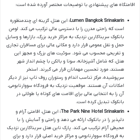
اقامتگاه های پیشنهادی با توضیحات مختصر آورده شده است:
Lumen Bangkok Srinakarin:
این هتل، گزینه ای چندمنظوره
است که راحتی مدرن را با دسترسی عالی ترکیب می کند. لومن
بانکوک سریناکارین نزدیک به مراکز خرید بزرگ، بازارها و وسایل
حمل و نقل عمومی قرار دارد و مکانی عالی برای مسافران تجاری
و تفریحی محسوب می شود. سوئیت های بزرگ و مجهز این
هتل، که شامل آشپزخانه، سونا و بالکن با چشم انداز شهر
هستند، مورد تحسین مهمانان قرار می گیرند. استخر
سرپوشیده، مرکز تناسب اندام و رستوران روف تاپ نیز از دیگر
امکانات آن هستند. موقعیت نزدیک به فرودگاه سووارنابومی،
آن را به انتخابی عالی برای اقامت های کوتاه یا طولانی در
بانکوک تبدیل کرده است.
The Park Nine Hotel Srinakarin:
این هتل، اقامتی آرام و
دلپذیر را در بانکوک ارائه می دهد و راحتی و آسایش را با
محیطی آرام ترکیب می کند. پارک ناین هتل سریناکارین نزدیک
به فرودگاه سووارنابومی و مراکز خرید اصلی قرار دارد و برای