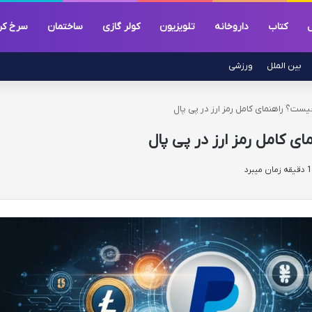
ل
کتاب
داروخانه
تلویزیون
کولر گازی
ساختمان
سرخ ک
بین الملل
ورزشی