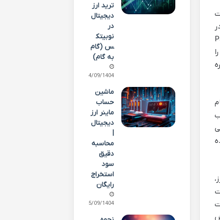
ترید ارز
ت
دیجیتال
در
ر
نوبیتک
۲۰۰ نام خود را به PayPal
س (گام
 را
به گام)
 پال دوباره
24/09/1404
ماشین
حساب
م
ماینر ارز
ب
دیجیتال
ی
|
ه
محاسبه
دقیق
سود
استخراج
،
رایگان
ت
ت
15/09/1404
ش
نحوه