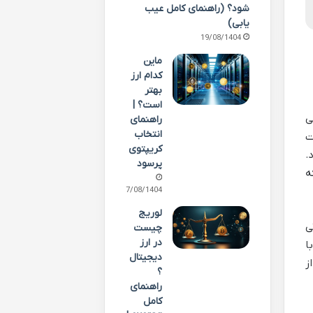
شود؟ (راهنمای کامل عیب
یابی)
19/08/1404
ماین
کدام ارز
بهتر
است؟ |
 پی
راهنمای
انتخاب
خت
کریپتوی
ود.
پرسود
است که
17/08/1404
لوریج
ی
چیست
در ارز
ا
دیجیتال
از
؟
راهنمای
کامل