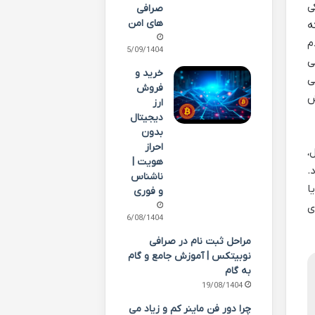
ی
صرافی
های امن
ه
م
05/09/1404
ی
خرید و
ی
فروش
ش
ارز
دیجیتال
بدون
احراز
،
هویت |
.
ناشناس
ا
و فوری
ی
26/08/1404
مراحل ثبت نام در صرافی
نوبیتکس | آموزش جامع و گام
به گام
19/08/1404
چرا دور فن ماینر کم و زیاد می