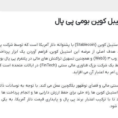
PayPal USD با نماد اختصاری PYUSD، یک استیبل کوین (Stablecoin) با پشتوانه دلار آمریکا است که توسط شرکت
۲ (مرداد ۱۴۰۲) عرضه شد. هدف اصلی از عرضه این استیبل کوین، فراهم آوردن یک ابزار پردا
دیجیتالی پایدار و قابل اعتماد در اکوسیستم وب ۳ (Web3) و همچنین تسهیل تراکنش های مالی در پلتفرم پی پال ب
PYUSD اولین استیبل کوین صادر شده توسط یک شرکت بزرگ فناوری مالی سنتی (FinTech) در ایالات متحده 
امر به اعتبار آن می افزاید.
نتی مالی و فضای نوظهور بلاکچین عمل می کند. با توجه به نوسانات ذات
استیبل کوین ها راه حلی برای حفظ ارزش دارایی ها و انجام پرداخت ها ب
 PYUSD تلاش می کند تا با ترکیب اعتبار برند پی پال و پایداری قیمت دلار آمریکا، به یکی 
 شود.