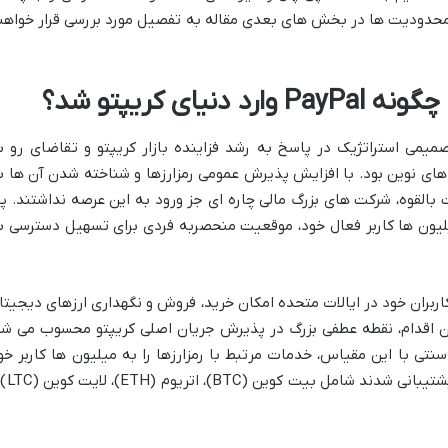
 محدودیت ها در بخش های بعدی مقاله به تفصیل مورد بررسی قرار خواهن
یای کریپتو شد؟
میمی استراتژیک در پاسخ به رشد فزاینده بازار کریپتو و تقاضای رو ب
 های نوین بود. با افزایش پذیرش عمومی رمزارزها و شناخته شدن آن ها ب
 بالقوه، شرکت های بزرگ مالی چاره ای جز ورود به این عرصه نداشتند. پ
لیون ها کاربر فعال خود، موقعیت منحصربه فردی برای تسهیل دسترسی ب
 کرد که به کاربران خود در ایالات متحده امکان خرید، فروش و نگهداری ارزهای دیجیتا
 این اقدام، نقطه عطفی بزرگ در پذیرش جریان اصلی کریپتو محسوب می شد
سنتی با این مقیاس، خدمات مرتبط با رمزارزها را به میلیون ها کاربر خو
ارائه می کرد. ارزهای دیجیتالی که در ابتدا