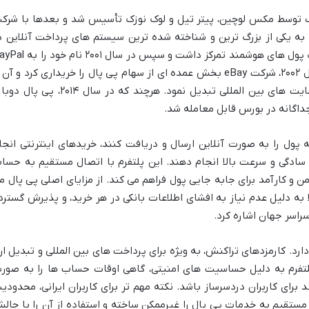
۱ تحت نام فیلدلینک توسط مکس لوچین، پیتر تیل و لوک نوزک تأسیس شد و بعدها با شرک
عت به یکی از بزرگ ترین و شناخته شده ترین سیستم های پرداخت آنلاین د
جهان تبدیل شد. این پلتفرم در ابتدا بر کیف پول های هوشمند تمرکز داشت و سپس در سال ۱
تغییر داد و در بازار بورس عرضه شد. در سال ۲۰۰۲، شرکت eBay بخش عمده ای از سهام پی پال را خریداری کرد و آن
به روش پرداخت اصلی خود و بسیاری از سایت های بین المللی تبدیل نمود. هرچند که در سال ۲۰۱۴، پی
داگانه در بورس قابل معامله شد.
 پول را به صورت آنلاین ارسال و دریافت کنند، خریدهای اینترنتی انجا
 سادگی و سرعت بالا انجام دهند. این پلتفرم با اتصال مستقیم به حسا
من و کارآمد برای جابه جایی پول فراهم می کند. از مزایای اصلی پی پال م
 به دلیل عدم نیاز به افشای اطلاعات بانکی در هر خرید، و پذیرش گسترد
راسر جهان اشاره کرد.
ارد. کارمزدهای تراکنش، به ویژه برای پرداخت های بین المللی و تبدیل ارز
پلتفرم به دلیل حساسیت های امنیتی، گاهی اوقات حساب ها را به صور
رای کاربران دردسرساز باشد. نکته مهم تر برای کاربران ایرانی، محدودی
تقیم به خدمات پی پال را غیرممکن ساخته و استفاده از آن را با چال