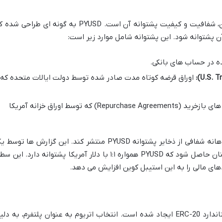
یکی از مهم ترین جنبه های هر استیبل کوین، شفافیت و کیفیت پشتوانه آن است. PYUSD به گونه ای طراحی 
 در حساب های بانکی.
اوراق قرضه کوتاه مدت صادر شده توسط دولت ایالات متحده که
شامل موافقت نامه های بازخرید (Repurchase Agreements) که توسط اوراق خزانه آمریکا
پی پال متعهد شده است که گزارش های ماهانه شفافی از ذخایر پشتوانه PYUSD منتشر کند. این گزارش ها توس
حسابرس مستقل تأیید خواهند شد تا اطمینان حاصل شود که PYUSD همواره ۱:۱ با دلار آمریکا پشتوانه دارد. این
ادهای مالی را به این استیبل کوین افزایش می دهد.
PYUSD بر بستر بلاکچین اتریوم و تحت استاندارد ERC-20 ایجاد شده است. انتخاب اتریوم به عنوان پلتفرم، به د