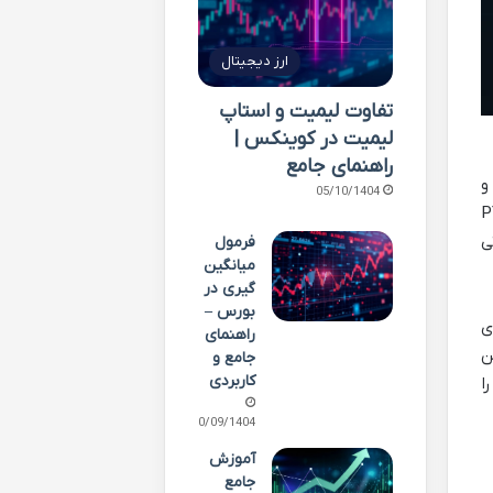
ارز دیجیتال
تفاوت لیمیت و استاپ
لیمیت در کوینکس |
راهنمای جامع
و
05/10/1404
PYUSD (PayP
ی
فرمول
میانگین
گیری در
بورس –
ی
راهنمای
ن
جامع و
کاربردی
ا
30/09/1404
آموزش
جامع