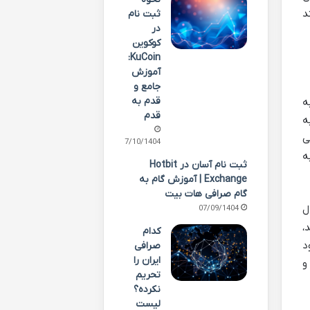
د
ثبت نام
در
کوکوین
KuCoin:
آموزش
جامع و
قدم به
ه
قدم
ه
ی
07/10/1404
ه
ثبت نام آسان در Hotbit
Exchange | آموزش گام به
گام صرافی هات بیت
ل
07/09/1404
،
کدام
د
صرافی
ایران را
 پشتیبانی شدند شامل بیت کوین (BTC)، اتریوم (ETH)، لایت کوین (LTC) و
تحریم
نکرده؟
لیست