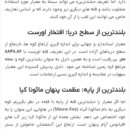
دارد. اما تعریف «بلندترین» می تواند بسته به معیار مورد استفاده
متفاوت باشد و قله های دیگری نیز وجود دارند که بر اساس تعاریف
خاص، می توانند این لقب را از آن خود کنند.
بلندترین از سطح دریا: افتخار اورست
معیار استاندارد و جهانی برای اندازه گیری ارتفاع کوه ها، «ارتفاع از
سطح دریاهای آزاد» است. در این تعریف، قله اورست با
۸۸۴۸.۸۶
متر
، بی رقیب است و به همین دلیل به عنوان بلندترین کوه و نقطه
مرتفع کره زمین شناخته می شود. دلیل پذیرش گسترده این معیار،
سهولت در مقایسه و اندازه گیری نسبی ارتفاعات است.
بلندترین از پایه: عظمت پنهان مائونا کیا
اما اگر معیار را «بلندترین قله از پایه تا قله» در نظر بگیریم، کوه
دیگری به نام «مائونا کیا» (Mauna Kea) در هاوایی، این عنوان را به
خود اختصاص می دهد. بخش عمده ای از مائونا کیا زیر آب های
اقیانوس آرام پنهان است. ارتفاع این آتشفشان خاموش از بستر