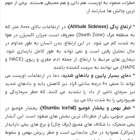
خطرات صعود به اورست، هم ذاتی و هم محیطی هستند. برخی از مهم
ترین چالش ها عبارتند از:
*
ارتفاع زدگی (Altitude Sickness):
در ارتفاعات بالای ۸۰۰۰ متر، که
به منطقه مرگ (Death Zone) معروف است، میزان اکسیژن در هوا
به شدت کم می شود. در این ارتفاع، بدن انسان به طور مداوم در
حال تحلیل رفتن است و نمی تواند به طور کامل بازسازی شود.
بیماری های مرتبط با ارتفاع، از جمله ادم مغزی و ریوی (HACE و
HAPE)، می توانند به سرعت کشنده باشند.
*
دمای بسیار پایین و بادهای شدید:
دما در ارتفاعات اورست می
تواند تا منفی ۶۰ درجه سانتی گراد نیز کاهش یابد و بادهای شدید
نیز سرمای ناشی از باد را تشدید می کنند، که خطر سرمازدگی و
هیپوترمی را به شدت بالا می برد.
*
خطر بهمن و یخشار خومبو (Khumbu Icefall):
یخشار خومبو در
مسیر جنوبی، یکی از خطرناک ترین بخش های صعود است. این آبشار
یخی متحرک، با شکاف های عمیق (برف چال) و برج های یخی ناپایدار
(سراکز)، همواره در حال جابجایی است و خطر ریزش بهمن و سقوط