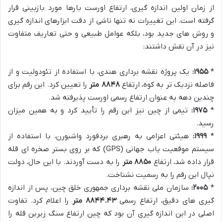
از زمان اولین اندازه گیری، ارتفاع اورست بارها مورد بازبینی قرار
گرفته است. این تغییرات نه تنها ناشی از دقت ابزارهای اندازه گیری
و روش های جدید بود، بلکه عوامل طبیعی و حتی تعاریف متفاوت
نیز در آن نقش داشتند:
*
۱۹۵۵:
یک پروژه نقشه برداری هندی، با استفاده از تئودولیت و از
فاصله نزدیک تر به کوه، ارتفاع
۸۸۴۸ متر
را تعیین کرد. این رقم برای
چندین دهه به عنوان ارتفاع رسمی اورست پذیرفته شد.
*
۱۹۷۵:
تیمی از چین نیز این رقم را تأیید کرد و به همین میزان
رسید.
*
۱۹۹۹:
هیئتی اعزامی به رهبری بردفورد واشبورن، با استفاده از
سیستم موقعیت یاب جهانی (GPS) که بر روی بستر صخره ای قله
قرار داده شد، ارتفاع
۸۸۵۰ متر
را به دست آوردند. با این حال، دولت
نپال این رقم را به رسمیت نشناخت.
*
۲۰۰۵:
سازمان ملی نقشه برداری جمهوری خلق چین، پس از اندازه
گیری های دقیق، ارتفاع رسمی
۸۸۴۴.۴۳ متر
را اعلام کرد. تفاوت
اصلی در این اندازه گیری آن بود که چین ارتفاع سنگ زیرین قله را