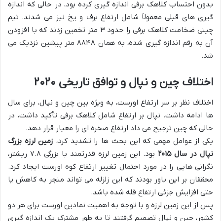
بدون احتساب کلاهک برفی اندازه گیری کرده بود، در حالی که اندازه
گیری های قبلی معمولاً شامل ارتفاع برف و یخ نیز می شدند. تیم
چینی ضخامت کلاهک برفی را حدود ۳ متر تخمین زدند که با افزودن
آن به رقم اندازه گیری شده، به همان ۸۸۴۸ متر پیشین نزدیک می
شد.
اختلاف چین و نپال و توافق تاریخی ۲۰۲۰
اختلاف نظر بر سر ارتفاع اورست، به ویژه بین چین و نپال، برای سال
ها ادامه داشت. نپال بر ارتفاع شامل کلاهک برفی تأکید داشت، در
حالی که چین ترجیح می داد ارتفاع صخره ای را معیار قرار دهد.
یکی از عوامل مهمی که این بحث ها را تشدید کرد،
زمین لرزه بزرگ
نپال در سال ۲۰۱۵
بود. این زمین لرزه قدرتمند با بزرگی ۷.۸ ریشتر،
نگرانی هایی را در مورد احتمال تغییر ارتفاع کوه اورست ایجاد کرد.
محققان بر این باور بودند که این زلزله می تواند منجر به کاهش یا
حتی افزایش جزئی ارتفاع قله شده باشد.
پس از این زمین لرزه و با توجه به اهمیت نمادین اورست برای هر دو
کشور، چین و نپال تصمیم گرفتند تا به طور مشترک یک اندازه گیری