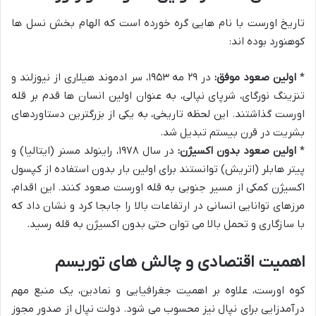
تاریخ اورست با نام هایی گره خورده است که الهام بخش نسل ها
کوهنورد بوده اند:
*
اولین صعود موفق:
در ۲۹ مه ۱۹۵۳، سر ادموند هیلاری از نیوزلند و
تنزینگ نورگای، شرپای نپالی، به عنوان اولین انسان ها قدم بر قله
اورست گذاشتند. این لحظه تاریخی، به یکی از بزرگترین دستاوردهای
بشریت در قرن بیستم تبدیل شد.
*
اولین صعود بدون اکسیژن:
در سال ۱۹۷۸، راینولد مسنر (ایتالیا) و
پیتر هابلر (اتریش) توانستند برای اولین بار بدون استفاده از کپسول
اکسیژن کمکی از مسیر جنوبی به قله اورست صعود کنند. این اقدام،
مرزهای توانایی انسانی در ارتفاعات بالا را جابجا کرد و نشان داد که
با سازگاری و تحمل بالا می توان حتی بدون اکسیژن به قله رسید.
اهمیت اقتصادی و چالش های توریسم
کوه اورست، علاوه بر اهمیت جغرافیایی و نمادین، یک منبع مهم
درآمدزایی برای نپال نیز محسوب می شود. دولت نپال از صدور مجوز