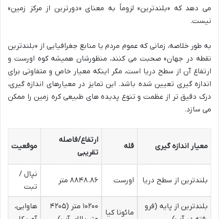
می دهد که «بلندترین» لزوماً به معنای «دورترین از مرکز زمین»
نیست.
به طور خلاصه، زمانی که عموم مردم یا منابع جغرافیایی از «بلندترین
نقطه در جهان» صحبت می کنند، منظورشان همیشه کوه اورست و
ارتفاع آن از سطح دریا است، مگر اینکه معیار خاص و متفاوتی برای
اندازه گیری تعیین شده باشد. این تمایز در معیارهای اندازه گیری،
درک دقیق تر از عظمت و تنوع پدیده های طبیعی کره زمین را ممکن
می سازد.
ارتفاع/فاصله
معیار اندازه گیری
قله
موقعیت
تقریبی
نپال /
بلندترین از سطح دریا
اورست
۸۸۴۸.۸۶ متر
تبت
بلندترین از پایه (فرو
۱۰۲۰۰ متر (۴۲۰۵
هاوایی،
مائونا کیا