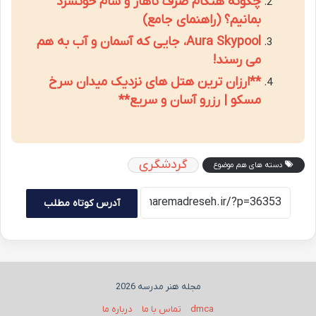
چگونه هنگام صرف ناهار و شام خونسرد
بمانیم؟ (راهنمای جامع)
Aura Skypool، جایی که آسمان و آب به هم
می رسند!
**ارزان ترین هتل های نزدیک میدان سرخ
مسکو | رزرو آسان و سریع**
گردشگری
دسته های هم موضوع
آدرس کوتاه مطلب
مجله هنر مدرسه 2026
dmca
تماس با ما
درباره ما