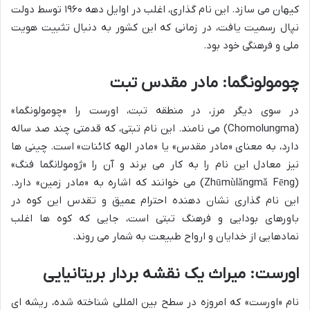
کیهان می سازد. این نام گذاری، اغلب در اوایل دهه ۱۹۶۰ توسط دولت
نپال رسمیت یافت، در زمانی که این کشور به دنبال تثبیت هویت
ملی و فرهنگی خود بود.
چومولونگما: مادر مقدس تبت
در سوی دیگر مرز، در منطقه تبت، اورست را «چومولونگما»
(Chomolungma) می نامند. این نام تبتی، که قدمتی چند صد ساله
دارد، به معنای «مادر مقدس» یا «مادر الهه کائنات» است. چینی ها
نیز معادل این نام را به کار می برند و آن را «ژومولانگما فنگ»
(Zhūmùlǎngmǎ Fēng) می خوانند که اشاره به «مادر زمین» دارد.
این نام گذاری نشان دهنده احترام عمیق و تقدس این کوه در
باورهای بودایی و فرهنگ تبتی است، جایی که کوه ها اغلب
نمادهایی از خدایان و ارواح طبیعت به شمار می روند.
اورست: میراث یک نقشه بردار بریتانیایی
نام «اورست» که امروزه در سطح بین المللی شناخته شده، ریشه ای