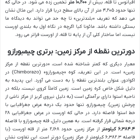
اقیانوس تا قله، بیش از
۱۰,۲۰۰ متر
تخمین زده می شود. در حالی که
تنها حدود ۴,۲۰۵ متر از آن بالای سطح دریا قرار دارد. این مثال نشان
می دهد که تعریف «بلندترین» تا چه حد می تواند به دیدگاه ما
بستگی داشته باشد. مائونا کیا اگرچه در نگاه اول به بلندی اورست
نیست، اما ساختار کلی آن از پایه تا قله، از اورست فراتر می رود.
دورترین نقطه از مرکز زمین: برتری چیمبورازو
معیار دیگری که کمتر شناخته شده است، «دورترین نقطه از مرکز
زمین» است. در این تعریف، کوه «چیمبورازو» (Chimborazo) در
اکوادور، عنوان بلندترین نقطه را به دست می آورد. این پدیده به
دلیل شکل خاص کره زمین است. زمین کاملاً کروی نیست، بلکه در
ناحیه استوا دارای برآمدگی است (به دلیل نیروی گریز از مرکز ناشی از
چرخش زمین). چیمبورازو، تنها حدود یک درجه عرض جغرافیایی با
خط استوا فاصله دارد، در حالی که اورست در عرض جغرافیایی ۲۸
درجه شمالی قرار گرفته است. به همین دلیل، قله چیمبورازو با فاصله
۶,۳۸۴.۴ کیلومتر
از مرکز زمین، حدود ۲,۱۶۸ متر از قله اورست (با
فاصله ۶,۳۸۲.۳ کیلومتر از مرکز زمین) دورتر است. این تفاوت نشان