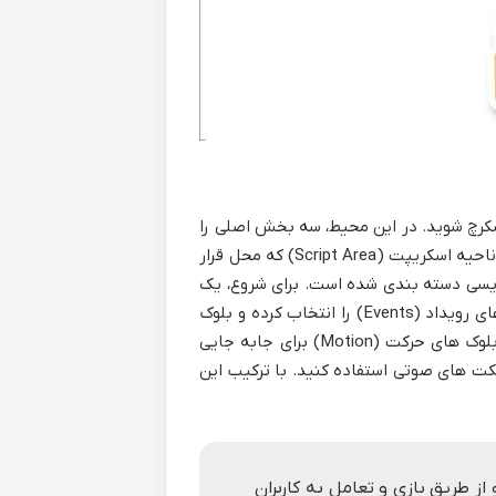
اسکرچ شوید. در این محیط، سه بخش اصلی را
مشاهده خواهید کرد: مرحله (Stage) که بوم نقاشی شماست و انیمیشن ها و بازی ها در آنجا نمایش داده می شوند؛ ناحیه اسکریپت (Script Area) که محل قرار
Block ) که شامل تمام بلوک های برنامه نویسی دسته بندی شده است. برای شروع، یک
شخصیت (اسپرایت) را از کتابخانه اسکرچ انتخاب کنید یا خودتان آن را نقاشی کنید. سپس، از پالت بلوک ها، بلوک های رویداد (Events) را انتخاب کرده و بلوک
هنگامی که پرچم سبز کلیک شد را به ناحیه اسکریپت بکشید. این بلوک، نقطه شروع اجرای برنامه شماست. حالا، از بلوک های حرکت (Motion) برای جابه جایی
س یا اندازه آن، و از بلوک های صدا (Sound) برای اضافه کردن افکت های صوتی استفاده کنید. با ترکیب این
 طریق بازی و تعامل به کاربران