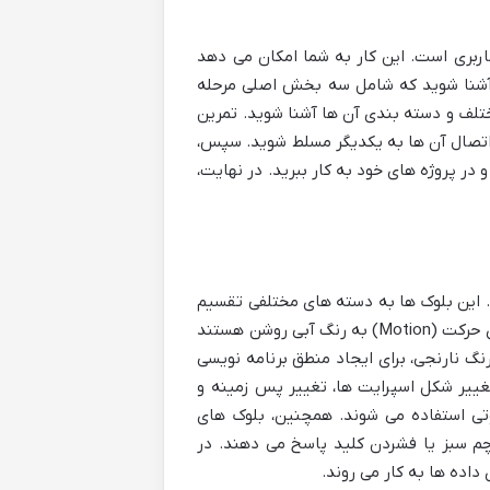
ی Scratch.mit.edu و ساخت یک حساب کاربری است. این کار به شما امکان می دهد
رچ آشنا شوید که شامل سه بخش اصلی مرحله
امه، با بلوک های برنامه نویسی مختلف و دسته بندی آن ها آشنا شوید. تمرین
اتصال آن ها به یکدیگر مسلط شوید. سپس،
Repeat, )، متغیرها و لیست ها را درک کرده و در پروژه های خود به کار ببرید. در نهایت،
د. این بلوک ها به دسته های مختلفی تقسیم
می شوند که با رنگ های متفاوت مشخص شده اند تا درک و استفاده از آن ها ساده تر باشد. به عنوان مثال، بلوک های حرکت (Motion) به رنگ آبی روشن هستند
ی شخصیت ها (اسپرایت ها) روی صحنه (Stage) استفاده می شوند. بلوک های کنترل (Control) به رنگ نارنجی، برای ایجاد منطق برنامه نویسی
Repeat) به کار می روند. بلوک های ظاهر (Looks) به رنگ بنفش، تغییر شکل اسپرایت ها، تغییر پس زمینه و
 موسیقی و افکت های صوتی استفاده می شوند. همچنین، بلوک های
یک پرچم سبز یا فشردن کلید پاسخ می دهند. در