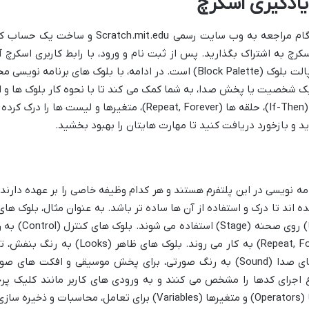
یادگیری اسکرچ
از صفر، اولین گام مراجعه به وب سایت رسم
اسکرچ به اشتراک بگذارید. پس از ثبت نام و ورود، با رابط کاربری اسک
(Stage)، منطقه اسکریپت (Script Area) و پالت بلوک (Block Palette) است. در اد
ک شخصیت یا پخش صدا، به شما کمک می کند تا با نحوه کار بلوک ها و 
به تدریج مفاهیم پیشرفته تر مانند شرط ها (If-Then)، حلقه ها (Forever
ید و بازخورد دریافت کنید تا مهارت هایتان را بهبود بخشید.
مه نویسی در این پلتفرم هستند و هر کدام وظیفه خاصی را بر عهده دارن
و برای جابه جای
مانند شرط ها (If-Then) و حلقه ها (, Forever
نمایش پیام ها را کنترل می کنند. بلوک های صدا (Sound) به رنگ صورتی، برای پخش
زرد، نقطه شروع اجرای کدها را مشخص می کنند و به ورودی های کاربر مانند کل