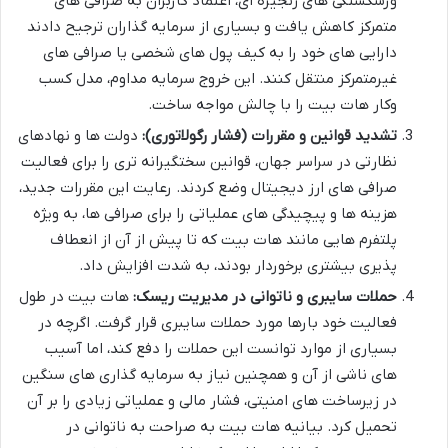
ورشکستگی های زنجیره ای، اعتماد کاربران به صرافی های
متمرکز کاهش یافت و بسیاری از سرمایه گذاران ترجیح دادند
دارایی های خود را به کیف پول های شخصی یا صرافی های
غیرمتمرکز منتقل کنند. این خروج سرمایه مداوم، مدل کسب
وکار هات بیت را با چالش مواجه ساخت.
تشدید قوانین و مقررات (فشار رگولاتوری):
دولت ها و نهادهای
نظارتی در سراسر جهان، قوانین سختگیرانه تری را برای فعالیت
صرافی های ارز دیجیتال وضع کردند. رعایت این مقررات جدید،
هزینه ها و پیچیدگی های عملیاتی را برای صرافی ها، به ویژه
پلتفرم هایی مانند هات بیت که تا پیش از آن از انعطاف
پذیری بیشتری برخوردار بودند، به شدت افزایش داد.
حملات سایبری و ناتوانی در مدیریت ریسک:
هات بیت در طول
فعالیت خود بارها مورد حملات سایبری قرار گرفت. اگرچه در
بسیاری از موارد توانست این حملات را دفع کند، اما آسیب
های ناشی از آن و همچنین نیاز به سرمایه گذاری های سنگین
در زیرساخت های امنیتی، فشار مالی و عملیاتی زیادی را بر آن
تحمیل کرد. بیانیه هات بیت به صراحت به ناتوانی در