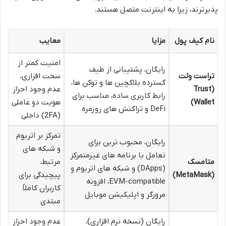
پذیرترند، زیرا به اینترنت متصل هستند.
نام کیف پول
مزایا
معایب
امنیت کمتر از
رایگان، پشتیبانی از طیف
تراست ولت
سخت افزاری،
گسترده بلاکچین ها و توکن ها،
(Trust
عدم وجود احراز
رابط کاربری ساده، مناسب برای
Wallet)
هویت دو عاملی
DeFi و تراکنش های روزمره
(2FA) داخلی
تمرکز بر اتریوم
رایگان، محبوب ترین برای
و شبکه های
تعامل با برنامه های غیرمتمرکز
متامسک
مرتبط،
(DApps) و شبکه های اتریوم و
(MetaMask)
پیچیدگی برای
EVM-compatible، افزونه
کاربران کاملاً
مرورگر و اپلیکیشن موبایل
مبتدی
رایگان (نسخه نرم افزاری)،
عدم وجود احراز