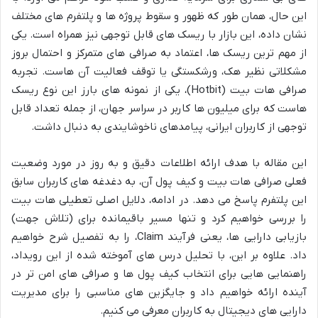
این حال، همان طور که ظهور و سقوط پروژه ها و پلتفرم های مختلف
نشان داده، این بازار با ریسک های قابل توجهی نیز همراه است. یکی
از مهم ترین ریسک ها، اعتماد به صرافی های متمرکز و احتمال بروز
مشکلاتی نظیر هک، ورشکستگی یا توقف فعالیت آن هاست. تجربه
صرافی هات بیت (Hotbit)، یکی از نمونه های بارز این نوع ریسک
هاست که برای میلیون ها کاربر در سراسر جهان، از جمله تعداد قابل
توجهی از کاربران ایرانی، پیامدهای ناخوشایندی به دنبال داشت.
این مقاله با هدف ارائه اطلاعات دقیق و به روز در مورد وضعیت
فعلی صرافی هات بیت و کیف پول آن، به دغدغه های کاربران سابق
این پلتفرم پاسخ می دهد. در ادامه، دلایل اصلی تعطیلی هات بیت
را بررسی خواهیم کرد و تنها مسیر باقیمانده برای (تلاش جهت)
بازیابی دارایی ها، یعنی فرآیند Claim، را به تفصیل شرح خواهیم
داد. علاوه بر این، با تحلیل درس های آموخته شده از این رویداد،
راهنمایی هایی برای انتخاب کیف پول ها و صرافی های امن تر در
آینده ارائه خواهیم داد و جایگزین های مناسبی را برای مدیریت
دارایی های دیجیتال به کاربران معرفی می کنیم.