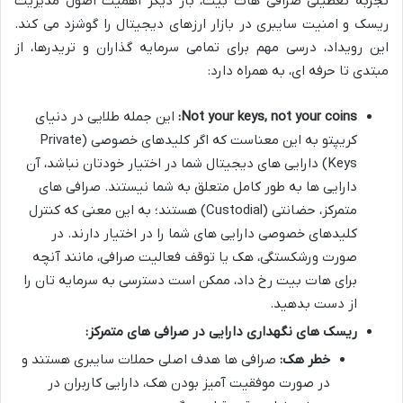
تجربه تعطیلی صرافی هات بیت، بار دیگر اهمیت اصول مدیریت
ریسک و امنیت سایبری در بازار ارزهای دیجیتال را گوشزد می کند.
این رویداد، درسی مهم برای تمامی سرمایه گذاران و تریدرها، از
مبتدی تا حرفه ای، به همراه دارد:
Not your keys, not your coins:
این جمله طلایی در دنیای
کریپتو به این معناست که اگر کلیدهای خصوصی (Private
Keys) دارایی های دیجیتال شما در اختیار خودتان نباشد، آن
دارایی ها به طور کامل متعلق به شما نیستند. صرافی های
متمرکز، حضانتی (Custodial) هستند؛ به این معنی که کنترل
کلیدهای خصوصی دارایی های شما را در اختیار دارند. در
صورت ورشکستگی، هک یا توقف فعالیت صرافی، مانند آنچه
برای هات بیت رخ داد، ممکن است دسترسی به سرمایه تان را
از دست بدهید.
ریسک های نگهداری دارایی در صرافی های متمرکز:
خطر هک:
صرافی ها هدف اصلی حملات سایبری هستند و
در صورت موفقیت آمیز بودن هک، دارایی کاربران در