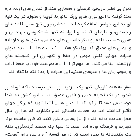
تنوع بی نظیر تاریخی، فرهنگی و معماری هند، از تمدن های اولیه دره
سند گرفته تا امپراتوری های بزرگ مائوریا، گوپتا و مغول، هر یک لایه
ای به این جواهر اضافه کرده اند. بناهایی چون تاج محل، قلعه های
راجستان، و غارهای آجانتا و الورا، نه تنها شاهکارهای مهندسی و
هنری هستند، بلکه روایتگر داستان های حماسی، عشق های جاودانه
و ایمان های عمیق اند.
یونسکو هند
با ثبت ده ها سایت به عنوان
میراث جهانی، نقش مهمی در حفظ و نگهداری این گنجینه های
ارزشمند ایفا می کند. اما مهم تر از آن، مردم هند خود، با حفظ آداب
و رسوم، زبان ها و هنرهای سنتی، این میراث را زنده نگه داشته اند.
سفر به هند تاریخی
، تنها یک بازدید توریستی نیست؛ بلکه غوطه ور
شدن در یک تجربه حسی و فکری عمیق است. این کشور به شما
فرصت می دهد تا از نزدیک با تمدن هایی آشنا شوید که بر کل جهان
تأثیر گذاشته اند، به معابد باستانی قدم بگذارید که هزاران سال
محل عبادت بوده اند، و از بازارهایی دیدن کنید که قرن هاست مرکز
تجارت و فرهنگ بوده اند. هند، نه تنها یک مقصد گردشگری، بلکه
یک مکتبخانه تاریخی است که در هر گوشه آن درسی برای آموختن