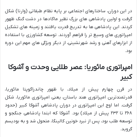
در این دوران، ساختارهای اجتماعی بر پایه نظام طبقاتی (وارنا) شکل
گرفت و اولین پادشاهی های بزرگ نظیر ماگادها در دشت گنگ ظهور
کردند. این پادشاهی ها به تدریج قدرت یافتند و زمینه های تشکیل
امپراتوری های وسیع تر را فراهم آوردند. توسعه کشاورزی با استفاده
از ابزارهای آهنی و رشد شهرنشینی، از دیگر ویژگی های مهم این دوره
بود.
امپراتوری مائوریا: عصر طلایی وحدت و آشوکا
کبیر
در قرن چهارم پیش از میلاد، با ظهور چاندراگوپتا مائوریا،
قدرتمندترین امپراتوری هند باستان، یعنی امپراتوری مائوریا، شکل
گرفت. اما اوج این امپراتوری در دوران پادشاهی آشوکا کبیر (حدود
۲۶۸ تا ۲۳۲ پیش از میلاد) بود. آشوکا که ابتدا پادشاهی جنگجو و
توسعه طلب بود، پس از نبرد خونین کالینگا، متحول شد و به بودیسم
گروید.