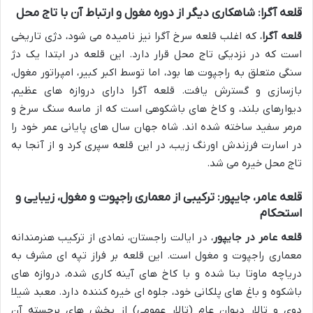
قلعه آگرا: شاهکاری دیگر از دوره مغول و ارتباط آن با تاج محل
قلعه آگرا
، که اغلب قلعه سرخ آگرا نیز نامیده می شود، دژی تاریخی
است که در نزدیکی تاج محل قرار دارد. این قلعه در ابتدا یک دژ
سنگی متعلق به راجپوت ها بود، اما توسط اکبر کبیر، امپراتور مغول،
بازسازی و گسترش یافت. قلعه آگرا دارای دروازه های عظیم،
دیوارهای بلند، و کاخ های باشکوهی است که از ماسه سنگ سرخ و
مرمر سفید ساخته شده اند. شاه جهان سال های پایانی عمر خود را
در اسارت فرزندش اورنگ زیب، در این قلعه سپری کرد و از آنجا به
تاج محل خیره می شد.
قلعه عامر، جایپور: ترکیبی از معماری راجپوت و مغول، زیبایی و
استحکام
قلعه عامر در جایپور
، در ایالت راجستان، نمادی از ترکیب هنرمندانه
معماری راجپوت و مغول است. این قلعه بر فراز تپه ای مشرف به
دریاچه ماوتا بنا شده و با کاخ های آینه کاری شده، دروازه های
باشکوه و باغ های پلکانی خود، جلوه ای خیره کننده دارد. معبد شیلا
دوی و تالار دیوان عام (تالار عمومی) از بخش های برجسته آن