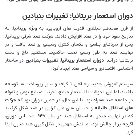
دوران استعمار بریتانیا: تغییرات بنیادین
از قرن هجدهم میلادی، قدرت های اروپایی، به ویژه بریتانیا، به
تدریج نفوذ خود را در هند افزایش دادند. شرکت هند شرقی بریتانیا،
پس از نبردهای پلاسی و بکسار، کنترل وسیعی بر هند یافت و در
نهایت، هند به طور رسمی تحت حاکمیت مستقیم تاج و تخت
بریتانیا درآمد.
دوران استعمار بریتانیا
،
تغییرات بنیادین
در ساختار
اجتماعی، اقتصادی و سیاسی هند ایجاد کرد.
سیستم آموزشی جدید، راه آهن، تلگراف و سایر زیرساخت ها توسعه
یافتند، اما این تحولات با استثمار منابع، تخریب صنایع بومی و تفرقه
در جامعه هند همراه بود. با این حال، در همین دوران بود که
حرکت
های استقلال طلبانه
و جنبش های ملی گرایی در هند شکل گرفتند
که در نهایت منجر به استقلال هند در سال ۱۹۴۷ شد. این دوران،
اگرچه پر از چالش بود، اما نقش مهمی در شکل گیری هند مدرن ایفا
کرد.