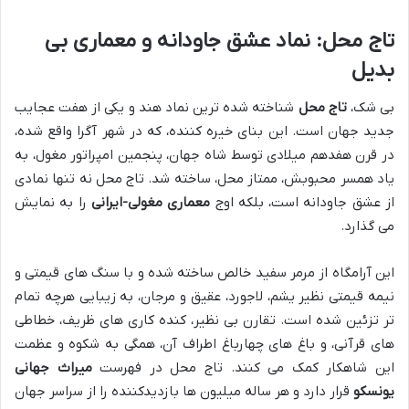
تاج محل: نماد عشق جاودانه و معماری بی
بدیل
بی شک،
تاج محل
شناخته شده ترین نماد هند و یکی از هفت عجایب
جدید جهان است. این بنای خیره کننده، که در شهر آگرا واقع شده،
در قرن هفدهم میلادی توسط شاه جهان، پنجمین امپراتور مغول، به
یاد همسر محبوبش، ممتاز محل، ساخته شد. تاج محل نه تنها نمادی
از عشق جاودانه است، بلکه اوج
معماری مغولی-ایرانی
را به نمایش
می گذارد.
این آرامگاه از مرمر سفید خالص ساخته شده و با سنگ های قیمتی و
نیمه قیمتی نظیر یشم، لاجورد، عقیق و مرجان، به زیبایی هرچه تمام
تر تزئین شده است. تقارن بی نظیر، کنده کاری های ظریف، خطاطی
های قرآنی، و باغ های چهارباغ اطراف آن، همگی به شکوه و عظمت
این شاهکار کمک می کنند. تاج محل در فهرست
میراث جهانی
یونسکو
قرار دارد و هر ساله میلیون ها بازدیدکننده را از سراسر جهان