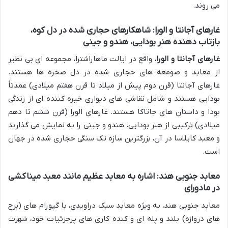
می روند.
غارهای آجانتا و الورا: شاهکارهای حجاری شده در دل کوه،
بازتاب دهنده هنر بودایی، هندو و جینی
غارهای آجانتا و الورا
، واقع در ایالت ماهاراشترا، مجموعه ای بی نظیر
از معابد و صومعه های حجاری شده در دل صخره ها هستند.
غارهای آجانتا (قرن دوم پیش از میلاد تا قرن هفتم میلادی) عمدتاً
بودایی هستند و شامل نقاشی های دیواری خیره کننده ای از زندگی
بودا و داستان های جاتاکا هستند. غارهای الورا (قرن ششم تا دهم
میلادی) ترکیبی از هنر بودایی، هندو و جینی را به نمایش می گذارند
و معبد کایلاسا در آن، بزرگترین سازه تک سنگی حجاری شده در جهان
است.
معابد جنوبی هند: اشاره به معابد عظیم مانند معبد میناکشی
در مادورای
معابد جنوبی هند، به ویژه معابد سبک دراویدی، با گپورام های (برج
های دروازه) بلند و پله ای و کنده کاری های پرجزئیات خود، شهرت