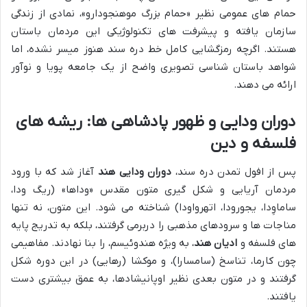
حمام های عمومی نظیر «حمام بزرگ موهنجودارو»، نمادی از زندگی
سازمان یافته و پیشرفت های تکنولوژیکی این مردمان باستان
هستند. اگرچه رمزگشایی کامل خط دره سند هنوز میسر نشده، اما
شواهد باستان شناسی تصویری واضح از یک جامعه پویا و نوآور
ارائه می دهند.
دوران ودایی و ظهور پادشاهی ها: ریشه های
فلسفه و دین
پس از افول تمدن دره سند،
دوران ودایی هند
آغاز شد که با ورود
مردمان آریایی و شکل گیری متون مقدس «وداها» (ریگ ودا،
ساماوِدا، یجورودا، اتهرواودا) شناخته می شود. این متون، نه تنها
مناجات ها و سرودهای مذهبی را دربرمی گرفتند، بلکه به تدریج پایه
های فلسفه و
ادیان هند
، به ویژه هندوئیسم، را بنا نهادند. مفاهیمی
چون کارما، تناسخ (سامسارا)، و موکشا (رهایی) در این دوره شکل
گرفتند و در متون بعدی نظیر اوپانیشادها، به عمق بیشتری دست
یافتند.