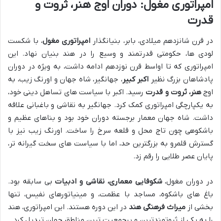
امپراتوری مغول: دوران اوج هنر، ثروت و
قدرت
در قرن شانزدهم میلادی، بابر، بنیانگذار
امپراتوری مغول
، با شکست
لودی ها، حکومتی قدرتمند و وسیع را در هند بنیان نهاد. این
امپراتوری که تا اواسط قرن نوزدهم ادامه داشت، به ویژه در دوران
پادشاهان بزرگ نظیر
اکبر کبیر
، جهانگیر، شاه جهان و اورنگ زیب، به
اوج
هنر، ثروت و قدرت
رسید. اکبر با سیاست های تساهل دینی خود،
به یکپارچگی امپراتوری کمک کرد. جهانگیر به نقاشی و باغبانی علاقه
داشت. شاه جهان معمار برجسته دوران خود بود و بناهای عظیم و
باشکوهی چون تاج محل و قلعه سرخ را ساخت. اورنگ زیب نیز با
گسترش قلمرو به بزرگترین حد، اما با سیاست های سخت گیرانه تر،
پایان عصر طلایی را رقم زد.
در دوران مغول،
شکوفایی معماری، نقاشی و ادبیات
بی سابقه بود.
باغ های باشکوه، مساجد با عظمت، و مینیاتورهای نفیس، تنها
بخشی از
میراث فرهنگی هند
در این دوره هستند. این امپراتوری، هند
را به یکی از ثروتمندترین و پرجمعیت ترین مناطق جهان تبدیل کرد.