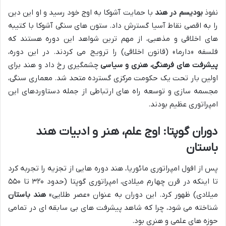
نفوذ
بودیسم در هند
با حمایت آشوکا به اوج خود رسید و او این دین
را به اقصی نقاط آسیا گسترش داد. ستون های سنگی آشوکا با کتیبه
های اخلاقی و مذهبی، از مهم ترین شواهد این دوره هستند که
فلسفه «دارما» (قانون اخلاقی) را ترویج می کردند. در این دوره،
پیشرفت های فرهنگی، هنری و سیاسی
چشمگیری رخ داد و هند برای
اولین بار تحت یک حکومت مرکزی گسترده متحد شد. معماری سنگی،
مجسمه سازی و توسعه راه های ارتباطی از جمله دستاوردهای این
امپراتوری عظیم بودند.
دوران گوپتا: اوج علم، هنر و ادبیات هند
باستان
پس از افول امپراتوری مائوریا، هند دوره هایی از تجزیه را تجربه کرد
تا اینکه در قرن چهارم میلادی، امپراتوری گوپتا (حدود ۳۲۰ تا ۵۵۰
میلادی) ظهور کرد. این دوران به عنوان «عصر طلایی»
هند باستان
شناخته می شود، چرا که شاهد پیشرفت های بی سابقه ای در تمامی
حوزه های علمی و هنری بود.