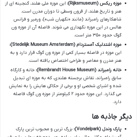
موزه ریکس (Rijksmuseum):
این موزه ملی هلند، گنجینه ای از
هنر و تاریخ هلند، از قرون وسطی تا دوران مدرن است.
شاهکارهای رامبراند (مانند «نگهبان شب»)، ورمیر و فرانس
هالس در این موزه نگهداری می شوند. فاصله آن از موزه ون
گوگ حدود ۳۵۰ متر است.
موزه اشتدلیک آمستردام (Stedelijk Museum Amsterdam):
این موزه در فاصله بسیار کمی از موزه ون گوگ قرار دارد و به
هنر مدرن و معاصر و طراحی اختصاص یافته است.
خانه رامبراند (Rembrandt House Museum):
خانه و کارگاه
سابق رامبراند، نقاش برجسته هلندی، که به موزه ای تبدیل
شده و اشیای شخصی او و برخی از حکاکی هایش را به نمایش
می گذارد. این موزه حدود ۲ کیلومتر از موزه ون گوگ فاصله
دارد.
دیگر جاذبه ها
پارک وندل (Vondelpark):
بزرگ ترین و محبوب ترین پارک