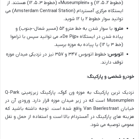
(خطوط ۲، ۵، ۱۲) و «Museumplein» (خطوط ۳، ۵، ۱۲) هستند. از
ایستگاه مرکزی آمستردام (Amsterdam Centraal Station) می
توانید سوار خطوط ۲ یا ۱۲ شوید.
مترو:
با سوار شدن به خط مترو ۵۲ (مسیر شمال-جنوب) و
پیاده شدن در ایستگاه «De Pijp»، می توانید سپس با تراموا
(خط ۳ یا ۱۲) یا پیاده به موزه برسید.
اتوبوس:
خطوط اتوبوس ۳۴۷ و ۳۵۷ نیز در نزدیکی میدان موزه
توقف دارند.
خودرو شخصی و پارکینگ:
نزدیک ترین پارکینگ به موزه ون گوگ، پارکینگ زیرزمینی Q-Park
Museumplein است که در زیر میدان موزه قرار دارد. ورودی آن در
خیابان Van Baerlestraat واقع شده است. توجه داشته باشید که
هزینه های پارکینگ در آمستردام بالا است و استفاده از حمل و نقل
عمومی توصیه می شود.