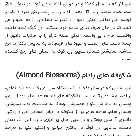
این اثر که در سال ۱۸۸۵ و در دوران اقامت ون گوگ در نیونن خلق
شد، تضاد شدیدی با آثار بعدی او دارد. با پالت رنگی تیره و فضای
گرفته، این نقاشی زندگی دشوار و فقیرانه دهقانان را به تصویر می
کشد که در حال صرف غذای ساده خود هستند. ون گوگ قصد داشت
واقعیت خام و بی واسطه زندگی طبقه کارگر را با جزئیات دقیق، از
جمله دست های زمخت و چهره های فرسوده، به نمایش بگذارد. این
نقاشی، نمایشگر همدلی عمیق ون گوگ با انسان های رنج کشیده
است.
شکوفه های بادام (Almond Blossoms)
این نقاشی که در سال ۱۸۹۰ در آسایشگاه سن رمی کشیده شد، نمادی
از امید و شروعی تازه است.
«شکوفه های بادام»
هدیه ای بود از سوی
ونسان به برادرش تئو و همسرش یوهانا به مناسبت تولد پسرشان،
ونسان ویلم. شاخه های پر از شکوفه در برابر آسمانی آبی و روشن،
تأثیری آرامش بخش و در عین حال پر انرژی دارد. این اثر، نشان
دهنده توانایی ون گوگ در یافتن زیبایی و زندگی حتی در شرایط
سخت و ناامیدکننده است.