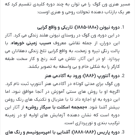
مسیر هنری ون گوگ را می توان به چند دوره کلیدی تقسیم کرد که
هر یک بازتاب دهنده تحولات روحی و هنری اوست:
دوره نیونن (۱۸۸۰-۱۸۸۵): تاریکی و واقع گرایی
در این دوره، ون گوگ در روستای نیونن هلند زندگی می کرد. آثار
این دوران، از جمله نقاشی معروف
«سیب زمینی خورها»
، با
پالت رنگی تیره و زمخت، به واقع گرایی تلخ زندگی دهقانان می
پردازد. او در این آثار، تلاش می کند رنج و کار سخت طبقه
کارگر را به شکلی خام و بی واسطه به تصویر بکشد.
دوره آنتورپ (۱۸۸۶): ورود به آکادمی هنر
ون گوگ برای مدتی کوتاه در آکادمی هنر آنتورپ ثبت نام کرد.
اگرچه او با روش های سنتی آموزش در آنجا موافق نبود، اما
این دوره به او اجازه داد تا با متریال و تکنیک های رنگ روغن
بیشتر آشنا شود.
«جمجمه اسکلت با سیگار روشن»
از آثار این
دوره است که نشان دهنده آزمایش های اولیه او در زمینه
ترکیب بندی و نورپردازی است.
دوره پاریس (۱۸۸۶-۱۸۸۸): آشنایی با امپرسیونیسم و رنگ های