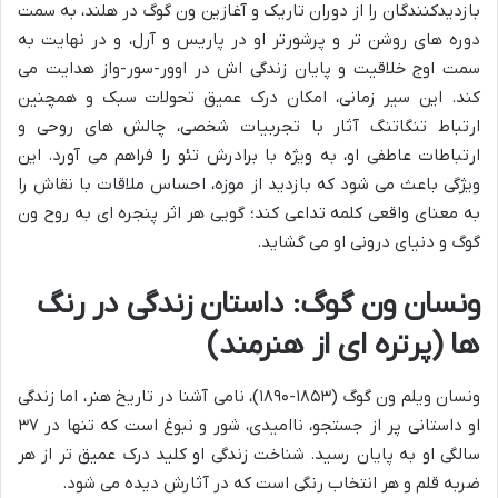
بازدیدکنندگان را از دوران تاریک و آغازین ون گوگ در هلند، به سمت
دوره های روشن تر و پرشورتر او در پاریس و آرل، و در نهایت به
سمت اوج خلاقیت و پایان زندگی اش در اوور-سور-واز هدایت می
کند. این سیر زمانی، امکان درک عمیق تحولات سبک و همچنین
ارتباط تنگاتنگ آثار با تجربیات شخصی، چالش های روحی و
ارتباطات عاطفی او، به ویژه با برادرش تئو را فراهم می آورد. این
ویژگی باعث می شود که بازدید از موزه، احساس ملاقات با نقاش را
به معنای واقعی کلمه تداعی کند؛ گویی هر اثر پنجره ای به روح ون
گوگ و دنیای درونی او می گشاید.
ونسان ون گوگ: داستان زندگی در رنگ
ها (پرتره ای از هنرمند)
ونسان ویلم ون گوگ (۱۸۵۳-۱۸۹۰)، نامی آشنا در تاریخ هنر، اما زندگی
او داستانی پر از جستجو، ناامیدی، شور و نبوغ است که تنها در ۳۷
سالگی او به پایان رسید. شناخت زندگی او کلید درک عمیق تر از هر
ضربه قلم و هر انتخاب رنگی است که در آثارش دیده می شود.