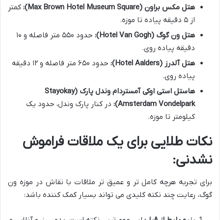
هتل مکس براون (Max Brown Hotel Museum Square):
کمتر
از ۵ دقیقه پیاده تا موزه.
هتل ون گوگ (Hotel Van Gogh):
حدود ۵۵۰ متر فاصله و ۱۰
دقیقه پیاده روی.
هتل آلدرز (Hotel Aalders):
حدود ۶۵۰ متر فاصله و ۱۲ دقیقه
پیاده روی.
هاستل استی اوکی آمستردام وندل پارک (Stayokay
Amsterdam Vondelpark):
در کنار پارک وندل، حدود یک
کیلومتر تا موزه.
نکات طلایی برای یک ملاقات فراموش
نشدنی:
برای تجربه هرچه کامل تر و عمیق تر ملاقات با نقاش در موزه ون
گوگ، رعایت چند نکته کلیدی می تواند بسیار کمک کننده باشد: