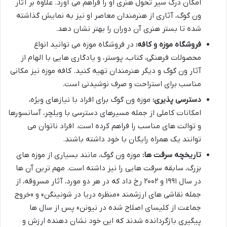
امکان درک سیر تحول هنری او را فراهم می آورد. علاوه بر آثار
ون گوگ، آثاری از هنرمندان معاصر او نیز به نمایش گذاشته
شده تا بستر هنری آن دوران را بهتر نشان دهد.
فروشگاه موزه و کافه:
در فروشگاه موزه می توانید انواع
محصولات فرهنگی، کتاب، پوستر، و یادگاری هایی با الهام از
آثار ون گوگ و دیگر هنرمندان تهیه کنید. کافه موزه نیز مکانی
مناسب برای استراحت و صرف نوشیدنی است.
دسترسی پذیری:
موزه ون گوگ برای افراد با نیازهای ویژه،
امکانات کاملی از جمله مسیرهای دسترسی با ویلچر، آسانسورها
و توالت های مناسب را فراهم کرده است. افراد ناتوان می
توانند یک همراه رایگان با خود داشته باشند.
تاریخچه سرقت ها:
موزه ون گوگ، مانند بسیاری از موزه های
بزرگ، سابقه سرقت هایی را نیز داشته است. مهم ترین آن ها
در سال ۱۹۹۱ و ۲۰۰۲ رخ داد که در هر دو مورد، آثار مسروقه، از
جمله نقاشی های ارزشمند «منظره دریا در شونینگن» و «خروج
جماعت از کلیسای اصلاح شده در نیونن» پس از سال ها
پیگیری بازگردانده شدند که این خود نشان دهنده ارزش و