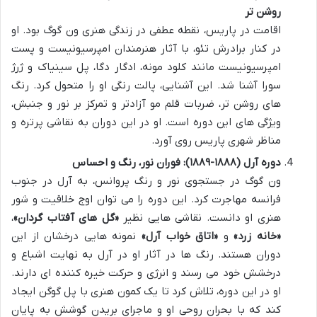
روشن تر
اقامت در پاریس، نقطه عطفی در زندگی هنری ون گوگ بود. او
در کنار برادرش تئو، با آثار هنرمندان امپرسیونیست و پست
امپرسیونیست مانند کلود مونه، ادگار دگا، پل سینیاک و ژرژ
سورا آشنا شد. این آشنایی، پالت رنگی او را متحول کرد. رنگ
های روشن تر، ضربات قلم مو آزادتر و تمرکز بر نور و جنبش،
ویژگی های این دوره است. او در این دوران به نقاشی پرتره و
مناظر شهری پاریس روی آورد.
دوره آرل (۱۸۸۸-۱۸۸۹): فوران نور، رنگ و احساس
ون گوگ در جستجوی نور و رنگ پروانس، به آرل در جنوب
فرانسه مهاجرت کرد. این دوره را می توان اوج خلاقیت و شور
هنری او دانست. نقاشی هایی نظیر
«گل های آفتاب گردان»
،
«خانه زرد»
و
«اتاق خواب آرل»
نمونه هایی درخشان از این
دوران هستند. رنگ ها در آثار او در آرل به نهایت اشباع و
درخشش خود می رسند و انرژی و حرکت خیره کننده ای دارند.
او در این دوره، تلاش کرد تا یک کمون هنری با پل گوگن ایجاد
کند که با بحران روحی او و ماجرای بریدن گوشش به پایان