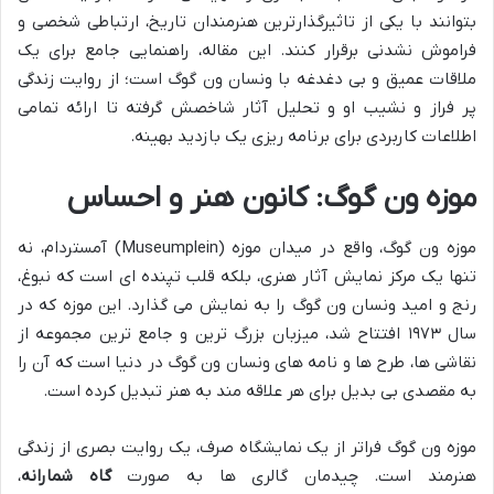
بتوانند با یکی از تاثیرگذارترین هنرمندان تاریخ، ارتباطی شخصی و
فراموش نشدنی برقرار کنند. این مقاله، راهنمایی جامع برای یک
ملاقات عمیق و بی دغدغه با ونسان ون گوگ است؛ از روایت زندگی
پر فراز و نشیب او و تحلیل آثار شاخصش گرفته تا ارائه تمامی
اطلاعات کاربردی برای برنامه ریزی یک بازدید بهینه.
موزه ون گوگ: کانون هنر و احساس
موزه ون گوگ، واقع در میدان موزه (Museumplein) آمستردام، نه
تنها یک مرکز نمایش آثار هنری، بلکه قلب تپنده ای است که نبوغ،
رنج و امید ونسان ون گوگ را به نمایش می گذارد. این موزه که در
سال ۱۹۷۳ افتتاح شد، میزبان بزرگ ترین و جامع ترین مجموعه از
نقاشی ها، طرح ها و نامه های ونسان ون گوگ در دنیا است که آن را
به مقصدی بی بدیل برای هر علاقه مند به هنر تبدیل کرده است.
موزه ون گوگ فراتر از یک نمایشگاه صرف، یک روایت بصری از زندگی
هنرمند است. چیدمان گالری ها به صورت
گاه شمارانه
،