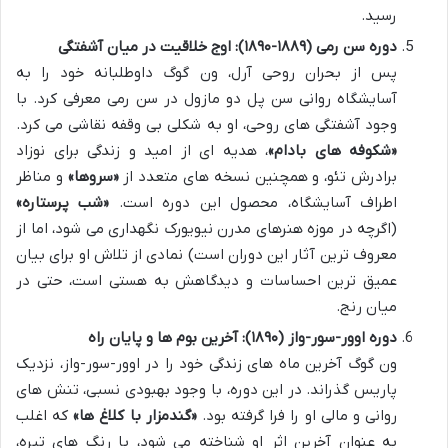
رسید.
دوره سن رمی (۱۸۸۹-۱۸۹۰): اوج خلاقیت در میان آشفتگی
پس از بحران روحی آرل، ون گوگ داوطلبانه خود را به
آسایشگاه روانی سن پل دو مازول در سن رمی معرفی کرد. با
وجود آشفتگی های روحی، او به شکلی بی وقفه نقاشی می کرد.
«شکوفه های بادام»
، هدیه ای از امید و زندگی برای نوزاد
برادرش تئو، و همچنین نسخه های متعدد از
«سروها»
و مناظر
اطراف آسایشگاه، محصول این دوره است.
«شب پرستاره»
(اگرچه در موزه هنرهای مدرن نیویورک نگهداری می شود، اما از
معروف ترین آثار این دوران است) نمادی از تلاش او برای بیان
عمیق ترین احساسات و دیدگاهش به هستی است، حتی در
میان رنج.
دوره اوور-سور-واز (۱۸۹۰): آخرین بوم ها و پایان راه
ون گوگ آخرین ماه های زندگی خود را در اوور-سور-واز، نزدیک
پاریس گذراند. در این دوره، با وجود بهبودی نسبی، تنش های
روانی و مالی او را فرا گرفته بود.
«گندمزار با کلاغ ها»
که اغلب
به عنوان آخرین اثر او شناخته می شود، با رنگ های تیره،