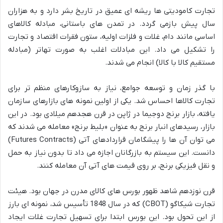
تجارت کامودیتی ها ریشه ای عمیق در تاریخ بشر دارد و به هزاران
سال پیش بازمی گردد. در تمدن های باستانی، مبادله کالاهای
اساسی مانند دام، غلات و فلزات اولیه، ستون فقرات اقتصاد و تجارت
را تشکیل می داد. این مبادلات اغلب به صورت تهاتر (مبادله
مستقیم کالا با کالا) انجام می شدند.
با گذر زمان و توسعه جوامع، نیاز به سازوکارهای منظم تر برای
تجارت کالاها احساس شد. یکی از اولین نمونه های بازارهای سازمان
یافته، بازار برنج دوجیما در ژاپن در قرن هجدهم میلادی بود. در این
بازار، رسیدهای انبار برنج به عنوان «بلیط برنج» معامله می شدند که
می توان آن ها را پیشگامان قراردادهای آتی (Futures Contracts)
دانست. این سیستم به بازرگانان اجازه می داد تا بدون نیاز به حمل
و نقل فیزیکی برنج، بر روی قیمت های آتی آن معامله کنند.
قرن نوزدهم شاهد ظهور بورس های کالای مدرن در جهان بود. هیئت
تجارت شیکاگو (CBOT) که در سال 1848 تأسیس شد، نمونه ای بارز
از این تحول بود. این بورس ابتدا برای تسهیل تجارت غلات ایجاد