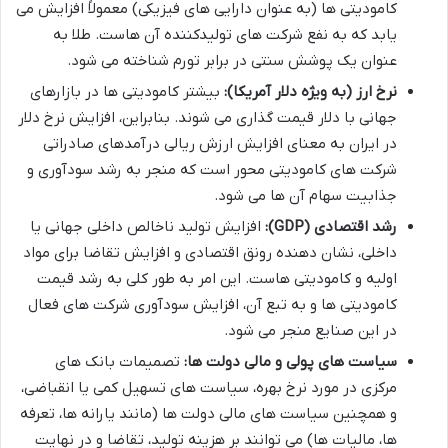
کامودیتی ها (به عنوان دارایی های فیزیکی) معمولاً افزایش می
یابد که به نفع شرکت های تولیدکننده آن هاست. طلا به
عنوان یک پوشش سنتی در برابر تورم شناخته می شود.
نرخ ارز (به ویژه دلار آمریکا):
بیشتر کامودیتی ها در بازارهای
جهانی با دلار قیمت گذاری می شوند. بنابراین، افزایش نرخ دلار
در ایران به معنای افزایش ارزش ریالی درآمدهای صادراتی
شرکت های کامودیتی محور است که منجر به رشد سودآوری و
جذابیت سهام آن ها می شود.
رشد اقتصادی (GDP):
افزایش تولید ناخالص داخلی جهانی یا
داخلی، نشان دهنده رونق اقتصادی و افزایش تقاضا برای مواد
اولیه و کامودیتی هاست. این امر به طور کلی به رشد قیمت
کامودیتی ها و به تبع آن، افزایش سودآوری شرکت های فعال
در این صنایع منجر می شود.
سیاست های پولی و مالی دولت ها:
تصمیمات بانک های
مرکزی در مورد نرخ بهره، سیاست های تسهیل کمی یا انقباضی،
و همچنین سیاست های مالی دولت ها (مانند یارانه ها، تعرفه
ها، مالیات ها) می توانند بر هزینه تولید، تقاضا و در نهایت