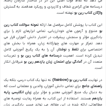
می دهد که نقاط قوت اصلی این اثر در ساختار سازمان یافته،
درسنامه های گرامری شفاف و کاربردی، و رویکرد هدفمند به گسترش
واژگان کتاب رین بو
نهفته است.
این کتاب با پوشش کامل سرفصل ها، ارائه
نمونه سوالات کتاب رین
بو
متنوع و آزمون های خودارزیابی، تمامی ابزارهای لازم را برای
یادگیری مؤثر و سنجش پیشرفت در اختیار دانش آموزان قرار می
دهد. تمرکز بر مهارت های چهارگانه زبان، همراه با بخش های
اختصاصی برای
تلفظ
و
نوشتار
، آن را به یک پکیج آموزشی کامل
تبدیل کرده است. اهمیت
درسنامه های کتاب رین بو
و تمرینات
متعدد آن در
آمادگی برای امتحان زبان یازدهم رین بو
غیرقابل انکار
است.
در نهایت،
کتاب رین بو (Rainbow)
نه تنها یک کتاب درسی، بلکه یک
راهنمای جامع
برای تمامی دانش آموزان، والدین و معلمانی است که
به دنبال یک منبع آموزشی معتبر و مؤثر برای
زبان انگلیسی پایه
یازدهم
هستند. استفاده از این کتاب، به همراه رعایت توصیه های
مطالعاتی ارائه شده در این مقاله، می تواند مسیر یادگیری زبان