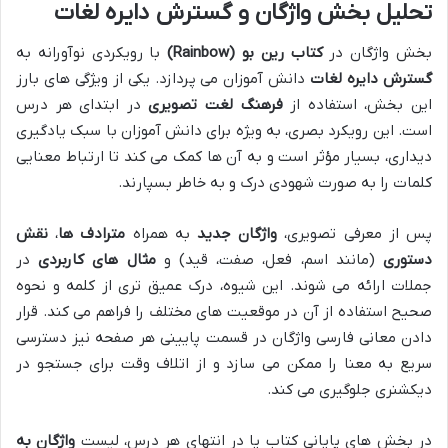
تحلیل بخش واژگان و گسترش دایره لغات
بخش واژگان در
کتاب رین بو (Rainbow)
با رویکردی نوآورانه به
گسترش دایره لغات
دانش آموزان می پردازد. یکی از ویژگی های بارز
این بخش، استفاده از
فرهنگ لغت تصویری
در ابتدای هر درس
است. این رویکرد بصری، به ویژه برای دانش آموزان با سبک یادگیری
دیداری، بسیار مؤثر است و به آن ها کمک می کند تا ارتباط معنایی
کلمات را به صورت شهودی درک و به خاطر بسپارند.
پس از معرفی تصویری،
واژگان جدید
به همراه
مترادف ها
،
نقش
دستوری
(مانند اسم، فعل، صفت، قید) و
مثال های کاربردی
در
جملات ارائه می شوند. این شیوه، درک عمیق تری از کلمه و نحوه
صحیح استفاده از آن در موقعیت های مختلف را فراهم می کند. قرار
دادن معانی فارسی واژگان در قسمت پایینی هر صفحه نیز دسترسی
سریع به معنا را ممکن می سازد و از اتلاف وقت برای جستجو در
دیکشنری جلوگیری می کند.
در بخش های پایانی کتاب یا در انتهای هر درس، لیست
واژگان به