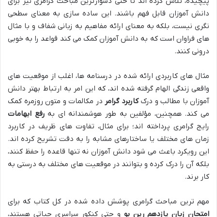
پیچیده، تلاش کرده اند تا حتی دشوارترین مباحث گرامری نیز برای
دانش آموزان قابل فهم باشند. این ساده سازی به معنای سطحی
نگری نیست، بلکه به معنای ارائه مفاهیم به زبانی شفاف و با مثال
های فراوان است که به دانش آموزان کمک می کند قواعد را به خوبی
درونی کنند.
مثال های کاربردی ارائه شده در درسنامه ها، اغلب از موقعیت های
واقعی زندگی الهام گرفته شده اند، که این امر به ارتباط بهتر دانش
آموزان با مطالب و درک
کاربرد گرامر
در مکالمات و متون روزمره کمک
می کند. همچنین، مؤلفین به طور هوشمندانه ای به
رفع ابهامات
رایج گرامری پرداخته اند؛ برای مثال، تفاوت های ظریف در کاربرد
زمان های مختلف یا ساختارهای مشابه را به دقت تشریح کرده اند.
این رویکرد باعث می شود دانش آموزان نه تنها قاعده را حفظ کنند،
بلکه آن را درک کرده و بتوانند در موقعیت های مختلف به درستی به
کار برند.
مهم ترین مباحث گرامری پوشش داده شده در کل کتاب که برای
امتحان زبان یازدهم رین بو
و حتی کنکور سراسری حیاتی هستند،