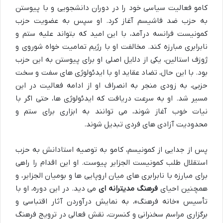
کامو فعالیت سیاسی خود را در دوران دانشجویی و با پیوستن
به حزب ضد فاشیسم آغاز کرد. او سپس به عضویت حزب
کمونیست فرانسه درآمد، با این امید که بتواند علیه ستم و
نابرابری مبارزه کند. مخالفت او با رژیم تمامیت خواه شوروی و
ژوزف استالین، یکی از دلایل اصلی او برای پیوستن به این حزب
بود. با این حال، تضاد عقاید او با ایدئولوژی های سفت و سخت
حزبی، به زودی منجر به انصراف او از ادامه فعالیت در این
مسیر شد. او به سرعت دریافت که ایدئولوژی ها، حتی اگر با
نیات خوب آغاز شوند، می توانند به ابزاری برای ستم و
محدودیت آزادی های فردی تبدیل شوند.
پس از جدایی از کمونیسم، کامو به توصیه استادانش به حزب
استقلال طلب کمونیست الجزایر پیوست. او این اقدام را راهی
برای مبارزه با نابرابری های میان اروپایی ها و بومیان الجزایر، و
همچنین احیای
فرهنگ مدیترانه ای
می دید. در این دوره، او با
تأسیس «خانه فرهنگ»، به نمایش درآوردن آثار اقتباسی و
برگزاری مراسم سخنرانی و کنسرت، نقش فعالی در ترویج فرهنگ