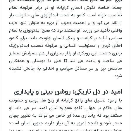
برای آدم ها خلق شده است، نه آدم ها برای سیاست.»
این
جمله، خلاصه نگرش انسان گرایانه او در برابر هرگونه نظام
تمامیت خواه است. کامو به شدت ایدئولوژی های خشونت بار
را نقد می کرد و بر اهمیت «حزب آزادی» به عنوان تنها حزب
واقعی تأکید می ورزید. او معتقد بود که هیچ ایدئولوژی یا نظام
سیاسی نباید بر کرامت و زندگی انسان اولویت یابد. برای کامو،
اخلاق فردی و مسئولیت انسانی بر هرگونه تعصب ایدئولوژیک
برتری داشت. این رویکرد، او را از بسیاری از هم عصرانش متمایز
می ساخت و باعث می شد تا حتی با دوستان و همفکران
سابقش نیز بر سر مسائل سیاسی و اخلاقی به چالش کشیده
شود.
امید در دل تاریکی: روشن بینی و پایداری
با وجود تحلیل های واقع گرایانه از رنج ها، پوچی و خشونت
های حاکم بر جهان، کامو همواره ندای امید سر می داد. او
معتقد بود که پایداری عده ای خاص می تواند به تغییر جهان
منجر شود و «آنچه امروز به آن نیاز داریم جنون انسان است؛
جنونی عظیم که دوراندیش و مصمم باشد و بر امیدی بی حد بنا