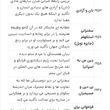
بررسی رابطه حیاتی میان نیازهای مادی
(نان) و آزادی های بنیادی انسان، و
۱۹۵۳
نان و آزادی
تأکید بر اینکه هیچ یک بدون دیگری
معنا ندارد.
خطابه ای ماندگار که در آن کامو وظیفه
سخنرانی
هنرمند را در برابر زمانه و انسانیت تبیین
۱۹۵۷
استکهلم
می کند و بر مسئولیت او در برابر رنج
(جایزه نوبل)
دیدگان جهان تأکید می ورزد.
بیان همبستگی با مردم ستم دیده
دِین من به
اسپانیا تحت رژیم دیکتاتوری فرانکو و
۱۹۵۸
اسپانیا
نقد صریح سیاست های بین المللی در
قبال این ستم.
سخنرانی در دیر دومینیکن ها که به
بی دین و
تفاوت ها و نقاط مشترک میان اندیشه
۱۹۴۷
مسیحیان
سکولار و مسیحی می پردازد و بر همگرایی
در مبارزه برای عدالت تأکید می کند.
فراخوانی برای