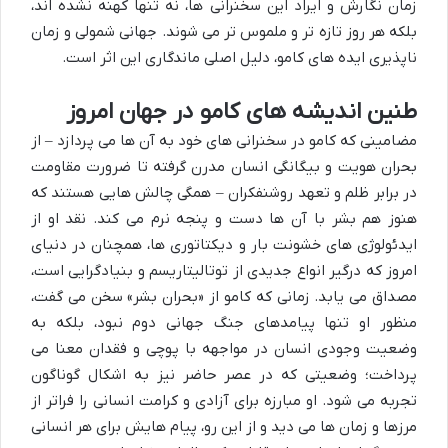
زمان نگارش و ایراد این سخنرانی ها، نه تنها کهنه نشده اند،
بلکه هر روز تازه تر و ملموس تر می شوند. جهانی شمولی و زمان
ناپذیری ایده های کامو، دلیل اصلی ماندگاری این اثر است.
طنین اندیشه های کامو در جهان امروز
مضامینی که کامو در سخنرانی های خود به آن ها می پردازد – از
بحران هویت و بیگانگی انسان مدرن گرفته تا ضرورت مقاومت
در برابر ظلم و تعهد روشنفکران – همگی چالش هایی هستند که
هنوز هم بشر با آن ها دست و پنجه نرم می کند. نقد او از
ایدئولوژی های خشونت بار و دیکتاتوری ها، همچنان در دنیای
امروز که درگیر انواع جدیدی از توتالیتاریسم و بنیادگرایی است،
مصداق می یابد. زمانی که کامو از «بحران بشر» سخن می گفت،
منظور او تنها پیامدهای جنگ جهانی دوم نبود، بلکه به
وضعیت وجودی انسان در مواجهه با پوچی و فقدان معنا می
پرداخت؛ وضعیتی که در عصر حاضر نیز به اشکال گوناگون
تجربه می شود. او مبارزه برای آزادی و کرامت انسانی را فراتر از
مرزها و زمان ها می دید و از این رو، پیام هایش برای هر انسانی