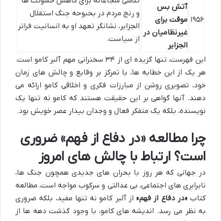
تلاشی شجاعانه برای کاهش خشونت ها
آتش بس
و رنج مردم در بحبوحه جنگ استقلال
۱۹۵۶
موقت برای
الجزایر، نشانگر تعهد او به انسانیت فراتر
غیرنظامیان در
از سیاست.
الجزایر
این فهرست، تنها گزیده ای از ۳۴ سخنرانی مهم آلبر کامو است.
هر یک از این خطابه ها، با تمرکز بر وقایع و چالش های زمان
خود، تصویری روشن از مبارزات فکری و اخلاقی کامو ارائه می
دهند. آنها گواهی بر این حقیقت هستند که کامو نه تنها یک
نویسنده، بلکه یک متفکر فعال و وجدان بیدار عصر خویش بود.
چرا مطالعه «در دفاع از فهم» ضروری
است؟ ارتباط با چالش های امروز
در جهانی که هر روز با بحران های جدیدی همچون جنگ ها،
نابرابری های اجتماعی، بی عدالتی و سرکوب مواجه است، مطالعه
کتاب
«در دفاع از فهم»
از آلبر کامو نه تنها مفید، بلکه ضروری
به نظر می رسد. اندیشه های کامو، با وجود گذشت دهه ها از