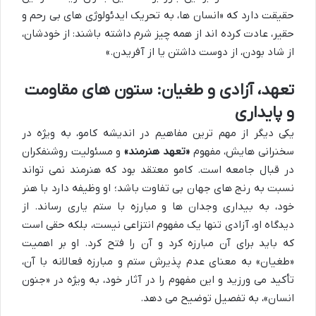
حقیقت دارد که «انسان ها، به تحریک ایدئولوژی های بی رحم و
حقیر، عادت کرده اند از همه چیز شرم داشته باشند: از خودشان،
از شاد بودن، از دوست داشتن یا از آفریدن.»
تعهد، آزادی و طغیان: ستون های مقاومت
و پایداری
یکی دیگر از مهم ترین مفاهیم در اندیشه کامو، به ویژه در
سخنرانی هایش، مفهوم
«تعهد هنرمند»
و مسئولیت روشنفکران
در قبال جامعه است. کامو معتقد بود که هنرمند نمی تواند
نسبت به رنج های جهان بی تفاوت باشد؛ او وظیفه دارد با هنر
خود، به بیداری وجدان ها و مبارزه با ستم یاری رساند. از
دیدگاه او، آزادی تنها یک مفهوم انتزاعی نیست، بلکه حقی است
که باید برای آن مبارزه کرد و آن را فتح کرد. او بر اهمیت
«طغیان» به معنای عدم پذیرش ستم و مبارزه فعالانه با آن،
تأکید می ورزید و این مفهوم را در آثار خود، به ویژه در «جنون
انسان»، به تفصیل توضیح می دهد.