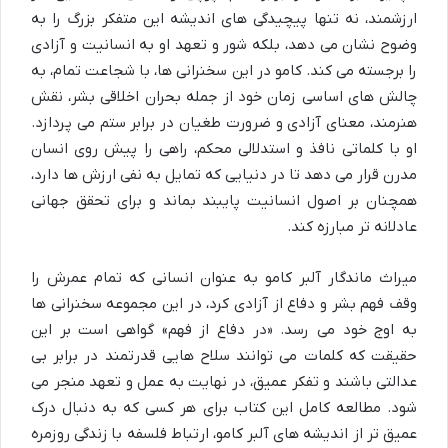
ارزشمند، نه تنها پیچیدگی های اندیشه این متفکر بزرگ را به
وضوح نشان می دهد، بلکه شور و تعهد او به انسانیت و آزادی
را برجسته می کند. کامو در این سخنرانی ها، با شجاعت تمام، به
چالش های اساسی زمان خود از جمله بحران اخلاقی بشر، نقش
هنرمند، معنای آزادی و ضرورت طغیان در برابر ستم می پردازد.
او با کلماتی نافذ و استدلالی محکم، راهی را پیش روی انسان
مدرن قرار می دهد تا در دنیایی که تمایل به نفی ارزش ها دارد،
همچنان بر اصول انسانیت پایبند بماند و برای تحقق جهانی
عادلانه تر مبارزه کند.
میراث ماندگار آلبر کامو به عنوان انسانی که تمام عمرش را
وقف فهم بشر و دفاع از آزادی کرد، در این مجموعه سخنرانی ها
به اوج خود می رسد. «در دفاع از فهم» گواهی است بر این
حقیقت که کلمات می توانند سلاح هایی قدرتمند در برابر بی
عدالتی باشند و تفکر عمیق، در نهایت به عمل و تعهد منجر می
شود. مطالعه کامل این کتاب برای هر کسی که به دنبال درک
عمیق تر از اندیشه های آلبر کامو، ارتباط فلسفه با زندگی روزمره