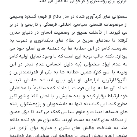
ابزاری برای روشنگری و فراخوانی به عمل می داند.
سخنرانی های گردآوری شده در «در دفاع از فهم» گستره وسیعی
از موضوعات فلسفی، سیاسی، اخلاقی، فرهنگی و تاریخی را در بر
می گیرند. از تأملات عمیق بر وضعیت انسان در دنیای مدرن
گرفته تا نقدهای صریح بر نظام های دیکتاتوری و دعوت به
مقاومت، کامو در این خطابه ها به دغدغه های اصلی خود می
پردازد. نکته جالب توجه این است که با وجود تمایل اولیه کامو
به عدم ایراد سخنرانی (به دلیل احساس عدم تبحر در این
زمینه یا سن کم)، همین خطابه ها به یکی از قدرتمندترین و
تأثیرگذارترین ابزارهای او برای بیان اندیشه هایش تبدیل
شدند. آن ها به او این فرصت را دادند که مستقیماً با مخاطبان
خود ارتباط برقرار کرده و ایده هایش را با لحنی نافذ و شورانگیز
مطرح کند. این کتاب نه تنها به دانشجویان و پژوهشگران رشته
های فلسفه، ادبیات و علوم سیاسی کمک می کند تا درکی عمیق
از دیدگاه های کامو به دست آورند، بلکه برای هر خواننده علاقه
مند به شناخت چالش های بشری و مبارزه برای آزادی نیز
منبعی الهام بخش است. با مطالعه این سخنرانی ها، خواننده