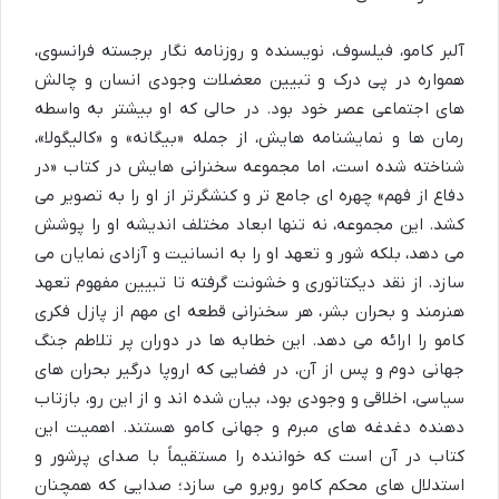
آلبر کامو، فیلسوف، نویسنده و روزنامه نگار برجسته فرانسوی،
همواره در پی درک و تبیین معضلات وجودی انسان و چالش
های اجتماعی عصر خود بود. در حالی که او بیشتر به واسطه
رمان ها و نمایشنامه هایش، از جمله «بیگانه» و «کالیگولا»،
شناخته شده است، اما مجموعه سخنرانی هایش در کتاب «در
دفاع از فهم» چهره ای جامع تر و کنشگرتر از او را به تصویر می
کشد. این مجموعه، نه تنها ابعاد مختلف اندیشه او را پوشش
می دهد، بلکه شور و تعهد او را به انسانیت و آزادی نمایان می
سازد. از نقد دیکتاتوری و خشونت گرفته تا تبیین مفهوم تعهد
هنرمند و بحران بشر، هر سخنرانی قطعه ای مهم از پازل فکری
کامو را ارائه می دهد. این خطابه ها در دوران پر تلاطم جنگ
جهانی دوم و پس از آن، در فضایی که اروپا درگیر بحران های
سیاسی، اخلاقی و وجودی بود، بیان شده اند و از این رو، بازتاب
دهنده دغدغه های مبرم و جهانی کامو هستند. اهمیت این
کتاب در آن است که خواننده را مستقیماً با صدای پرشور و
استدلال های محکم کامو روبرو می سازد؛ صدایی که همچنان