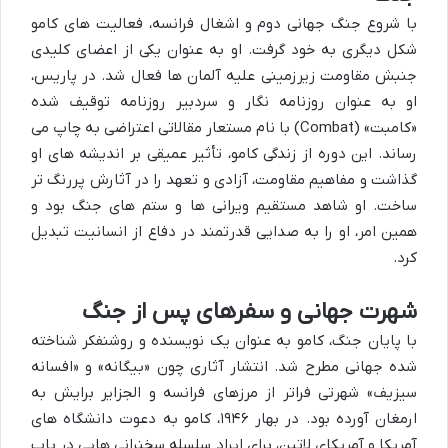
با شروع جنگ جهانی دوم و اشغال فرانسه، فعالیت های کامو
شکل دیگری به خود گرفت. او به عنوان یکی از اعضای کلیدی
جنبش مقاومت زیرزمینی علیه آلمان ها فعال شد. در پاریس،
او به عنوان روزنامه نگار و سردبیر روزنامه توقیف شده
«کامبت» (Combat) با نام مستعار مقالاتی اعتراضی به چاپ می
رساند. این دوره از زندگی کامو، تأثیر عمیقی بر اندیشه های او
گذاشت و مفاهیم مقاومت، آزادی و تعهد را در آثارش پررنگ تر
ساخت. او شاهد مستقیم ویرانی ها و ستم های جنگ بود و
همین امر، او را به صدایی قدرتمند در دفاع از انسانیت تبدیل
کرد.
شهرت جهانی و سفرهای پس از جنگ
با پایان جنگ، کامو به عنوان یک نویسنده و روشنفکر شناخته
شده جهانی مطرح شد. انتشار آثاری چون «بیگانه» و «افسانه
سیزیف» شهرتی فراتر از مرزهای فرانسه و الجزایر برایش به
ارمغان آورده بود. در بهار ۱۹۴۶، کامو به دعوت دانشگاه های
آمریکا و آمریکای لاتین، برای ایراد سلسله سخنرانی هایی در باب