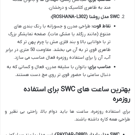
مند به ظاهری کلاسیک و درخشان.
SWC مدل روشنا (ROSHANA-L302):
نقاط قوت:
طراحی مدرن و جسورانه با رنگ بندی های
متنوع (مانند رزگلد یا مشکی مات). صفحه نمایشگر بزرگ
تر با خوانایی بالا و بند فلزی مش یا چرم پهن تر که
ظاهری قوی تر به آن می بخشد. مقاومت 50 متری در برابر
آب، آن را برای استفاده روزمره فعال مناسب می سازد.
مناسب برای:
بانوان با سلیقه مدرن، فعال و کسانی که به
دنبال ساعتی با حضور قوی تر روی مچ دست هستند.
بهترین ساعت های SWC برای استفاده
روزمره
برای استفاده روزمره، ساعت ها باید دوام بالا، راحتی بی نظیر و
طراحی همه کاره داشته باشند.
SWC مدل پایدار (PAYDAR-D880):
این مدل با بند سیلیکونی