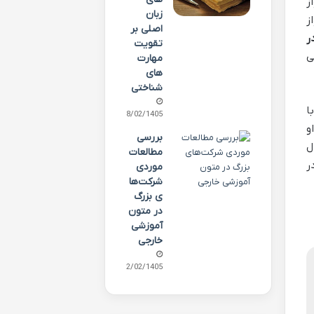
ز
زبان
ز
اصلی بر
ر
تقویت
ی
مهارت
های
شناختی
ا
28/02/1405
و
بررسی
ل
مطالعات
ر
موردی
شرکت‌ها
ی بزرگ
در متون
آموزشی
خارجی
22/02/1405