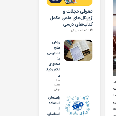
معرفی مجلات و
ژورنال‌های علمی مکمل
کتاب‌های درسی
18 ساعت پیش
روش
های
دسترسی
به
محتوای
الکترونیک
ی
1
.
هفته
ت
پیش
ا
راهنمای
ی
استفاده
از
ت
استاندارد
ن