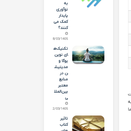
به
نوآوری
پایدار
کمک می
کنند؟
08/03/1405
تکنیک‌ه
ای نوین
یوگا و
مدیتیش
ن در
منابع
معتبر
بین‌الملل
ت
ی
ه
ا
02/03/1405
تاثیر
کتاب
های