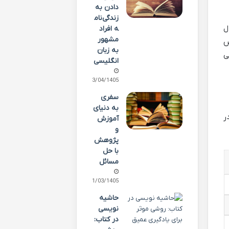
دادن به
زندگی‌نام
ل
ه افراد
مشهور
ض
به زبان
ی
انگلیسی
13/04/1405
سفری
به دنیای
ر
آموزش
و
پژوهش
با حل
مسائل
31/03/1405
حاشیه
نویسی
در کتاب: