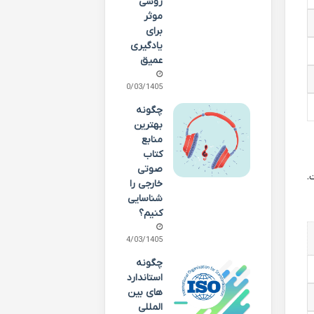
روشی
موثر
برای
یادگیری
عمیق
20/03/1405
چگونه
بهترین
منابع
کتاب
صوتی
.
خارجی را
شناسایی
کنیم؟
14/03/1405
چگونه
استاندارد
های بین
المللی