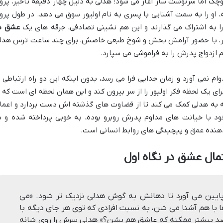
کوچک اما سرنوشت ساز آغاز می شود؛ هدلی به دلیل چهار دقیقه تأخیر، پروا
، او را به سمت آشنایی با پسری به نام اولیور سوق می دهد. در طول پروا
را به اشتراک می گذارند و این هم نشینی تصادفی، جرقه های یک
عشق د
یور، با حضور آرامش بخش و شوخ طبعی خاصش، برای چند ساعت ترس هدل
ازدواج پدرش را به فراموشی می سپارد.
م نمی آورد و زمان جدایی فرا می رسد، بدون اینکه این دو راه ارتباطی ب
ای یک لحظه فکر اولیور را از سر بیرون کند و این همان لحظه ای است که ا
ه به هدلی کمک می کند تا از قضاوت های گذشته اش دست بردارد و اعما
ود با خیانت های مداوم پدرش روبرو بوده، به خوبی پرداخته شده و د
دهنده عمق و پیچیدگی های روابط انسانی است.
ال عشق در نگاه اول
پایین می آورد تا دهانش به گوش هدلی نزدیک تر شود. «می
ا با هم آشنا می شن، به نسبت افرادی که توی هر جای دیگه با
صد بیشتر ممکنه که عاشق هم بشن؟» هدلی سرش را روی شانه