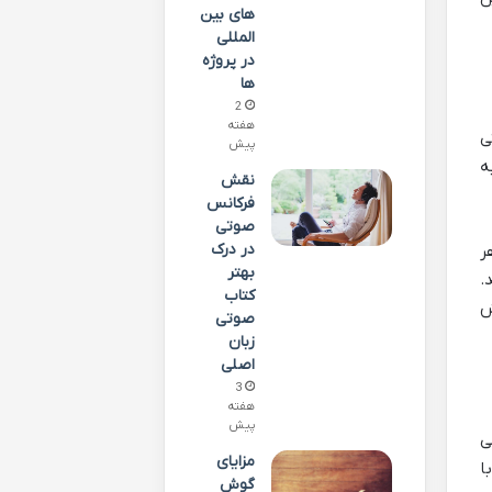
های بین
المللی
در پروژه
ها
2
هفته
ی
پیش
ه
نقش
فرکانس
صوتی
در درک
ر
بهتر
.
کتاب
ش
صوتی
زبان
اصلی
3
هفته
پیش
ی
مزایای
ا
گوش