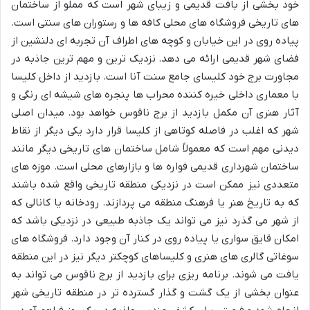
خود بخشی از بافت قدیمی و زیبای شهر است که مملو از ساختمان
های تاریخی فروشگاه های محلی کافه ها و رستوران های سنتی است.
پیاده روی در این خیابان و کوچه های اطراف آن تجربه ای دلنشین از
فضای شهر قدیمی ارائه می دهد. نزدیک ترین و مهم ترین جاذبه در
مجاورت برج خود کلیسای جامع سنت آنا است. بازدید از داخل کلیسا
با معماری داخلی خیره کننده محراب ها پنجره های شیشه ای رنگی و
آثار هنری آن مکمل بازدید از برج ناقوس خواهد بود. میدان اصلی
شهر که اغلب در فاصله کوتاهی از کلیسا قرار دارد یکی دیگر از نقاط
دیدنی مهم است که معمولاً شامل ساختمان های تاریخی دیگر مانند
ساختمان شهرداری قدیمی فواره ها و بازارهای محلی است. موزه های
متعددی نیز ممکن است در نزدیکی منطقه تاریخی واقع شده باشند
که به تاریخ هنر یا فرهنگ منطقه می پردازند. رودخانه یا کانالی که
از شهر می گذرد نیز می تواند یک جاذبه طبیعی در نزدیکی باشد که
امکان قایق سواری یا پیاده روی در کنار آن وجود دارد. فروشگاه های
سوغاتی گالری های هنری و کلیساهای کوچکتر دیگر نیز در این منطقه
یافت می شوند. برنامه ریزی برای بازدید از برج ناقوس می تواند به
عنوان بخشی از یک گشت و گذار گسترده تر در منطقه تاریخی شهر