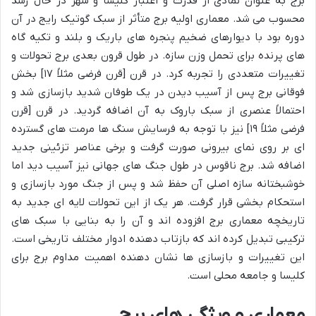
برج به عنوان نمادی از قدرت و اعتبار کلیسا و شهر در حال رشد
محسوب می شد. معماری اولیه برج متأثر از سبک گوتیک رایج در آن
دوره بود با دیوارهای ضخیم پنجره های باریک و بلند و تکیه گاه
های پرنده برای تحمل وزن سازه. در طول قرون بعدی برج تحولات و
تغییرات متعددی را تجربه کرد. در قرن [قرن فرضی مثلاً ۱۷] بخش
فوقانی برج پس از آسیب دیدن در یک طوفان شدید بازسازی شد و
احتمالاً عنصری از سبک باروک به آن اضافه گردید. در قرن [قرن
فرضی مثلاً ۱۹] نیز با توجه به فرسایش سنگ ها مرمت های گسترده
ای بر روی نمای بیرونی صورت گرفت و برخی عناصر تزئینی جدید
اضافه شد. برج ناقوس در طول جنگ های جهانی نیز آسیب دید اما
خوشبختانه سازه اصلی آن حفظ شد و پس از جنگ مورد بازسازی و
استحکام بخشی قرار گرفت. هر یک از این تحولات لایه ای جدید به
تاریخچه معماری برج افزوده اند و آن را به بنایی با سبک های
ترکیبی تبدیل کرده اند که بازتاب دهنده ادوار مختلف تاریخی است.
این تغییرات و بازسازی ها نشان دهنده اهمیت مداوم برج برای
کلیسا و جامعه محلی است.
معماری و ویژگی های برج