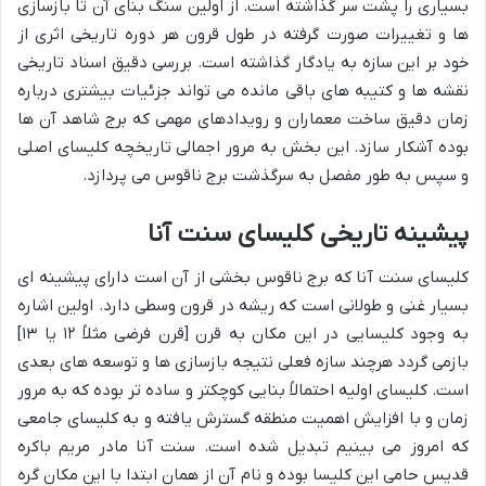
بسیاری را پشت سر گذاشته است. از اولین سنگ بنای آن تا بازسازی
ها و تغییرات صورت گرفته در طول قرون هر دوره تاریخی اثری از
خود بر این سازه به یادگار گذاشته است. بررسی دقیق اسناد تاریخی
نقشه ها و کتیبه های باقی مانده می تواند جزئیات بیشتری درباره
زمان دقیق ساخت معماران و رویدادهای مهمی که برج شاهد آن ها
بوده آشکار سازد. این بخش به مرور اجمالی تاریخچه کلیسای اصلی
و سپس به طور مفصل به سرگذشت برج ناقوس می پردازد.
پیشینه تاریخی کلیسای سنت آنا
کلیسای سنت آنا که برج ناقوس بخشی از آن است دارای پیشینه ای
بسیار غنی و طولانی است که ریشه در قرون وسطی دارد. اولین اشاره
به وجود کلیسایی در این مکان به قرن [قرن فرضی مثلاً ۱۲ یا ۱۳]
بازمی گردد هرچند سازه فعلی نتیجه بازسازی ها و توسعه های بعدی
است. کلیسای اولیه احتمالاً بنایی کوچکتر و ساده تر بوده که به مرور
زمان و با افزایش اهمیت منطقه گسترش یافته و به کلیسای جامعی
که امروز می بینیم تبدیل شده است. سنت آنا مادر مریم باکره
قدیس حامی این کلیسا بوده و نام آن از همان ابتدا با این مکان گره