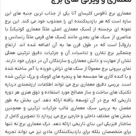
معماری برج ناقوس کلیسای آنا یکی از جذاب ترین جنبه های این
سازه است که هر بازدیدکننده ای را مجذوب خود می کند. این برج
نمونه ای برجسته از [سبک معماری اصلی مثلاً معماری گوتیک] با
عناصری از سبک های بعدی مانند [سبک های فرعی مثلاً رنسانس و
باروک] است که در طول قرن ها به آن اضافه شده اند. ارتفاع
چشمگیر برج تقارن و تناسبات آن و جزئیات دقیق تزئینی همگی
نشان از مهارت و دانش معماران و سازندگان آن در دوران خود دارند.
نمای بیرونی برج معمولاً از سنگ های تراش خورده یا آجر ساخته شده
و با کنده کاری ها مجسمه ها و پنجره های کوچک و بزرگ تزئین شده
است. بررسی دقیق معماری برج می تواند اطلاعات ارزشمندی درباره
تکنیک های ساخت و ساز مصالح مورد استفاده و ذوق هنری هر دوره
تاریخی که برج در آن توسعه یافته ارائه دهد. این بخش به طور
مفصل به بررسی سبک معماری غالب جزئیات تزئینی و همچنین
بخش های مختلف داخلی و خارجی برج می پردازد تا تصویری کامل از
ساختار فیزیکی این بنای تاریخی ارائه دهد. درک معماری برج نه تنها
برای متخصصان بلکه برای بازدیدکنندگان عادی نیز می تواند تجربه