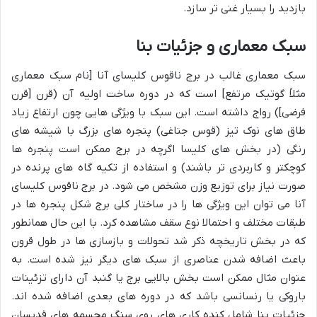
بازدید را بسیار غنی تر سازد.
سبک معماری و جزئیات بنا
سبک معماری غالب در برج ناقوس کلیسای آنا [نام سبک معماری
مثلاً گوتیک مرتفع] است که در دوره ساخت اولیه آن (قرن [قرن
فرضی]) رواج داشته است. این سبک با ویژگی هایی چون ارتفاع زیاد
طاق های نوک تیز (قوس جناغی) پنجره های بزرگ با شیشه های
رنگی (در بخش های کلیسا اگرچه در برج ممکن است پنجره ها
کوچکتر و کاربردی تر باشند) و استفاده از تکیه گاه های پرنده در
صورت نیاز برای توزیع وزن مشخص می شود. در برج ناقوس کلیسای
آنا می توان این ویژگی ها را در ساختار کلی برج شکل پنجره ها در
طبقات مختلف و احتمالا نوع سقف مشاهده کرد. با این حال همانطور
که در بخش تاریخچه ذکر شد تحولات و بازسازی ها در طول قرون
باعث اضافه شدن عناصری از سبک های دیگر نیز شده است. به
عنوان مثال ممکن است بخش بالایی برج یا گنبد آن دارای تزئینات
باروکی یا رنسانسی باشد که در دوره های بعدی اضافه شده اند.
جزئیات بنا شامل کنده کاری های روی سنگ مجسمه های قدیسان