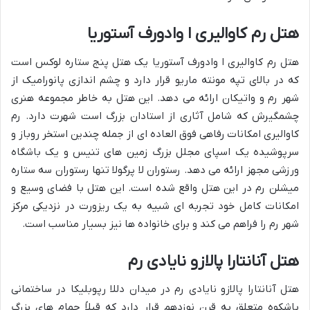
هتل رم کاوالیری ا وادورف آستوریا
هتل رم کاوالیری ا وادورف آستوریا یک هتل پنج ستاره لوکس است
که در بالای تپه مونته ماریو قرار دارد و چشم اندازی پانورامیک از
شهر رم و واتیکان ارائه می دهد. این هتل به خاطر مجموعه هنری
چشمگیرش که شامل آثاری از استادان بزرگ است شهرت دارد. رم
کاوالیری امکانات رفاهی فوق العاده ای از جمله چندین استخر روباز و
سرپوشیده یک اسپای مجلل بزرگ زمین های تنیس و یک باشگاه
ورزشی مجهز ارائه می دهد. رستوران لا پرگولا تنها رستوران سه ستاره
میشلن رم در این هتل واقع شده است. این هتل با فضای وسیع و
امکانات کامل خود تجربه ای شبیه به یک ریزورت در نزدیکی مرکز
شهر رم را فراهم می کند و برای خانواده ها نیز بسیار مناسب است.
هتل آنانتارا پالازو نایادی رم
هتل آنانتارا پالازو نایادی رم در میدان دللا رپوبلیکا در ساختمانی
باشکوه متعلق به قرن نوزدهم قرار دارد که قبلاً حمام های بزرگ