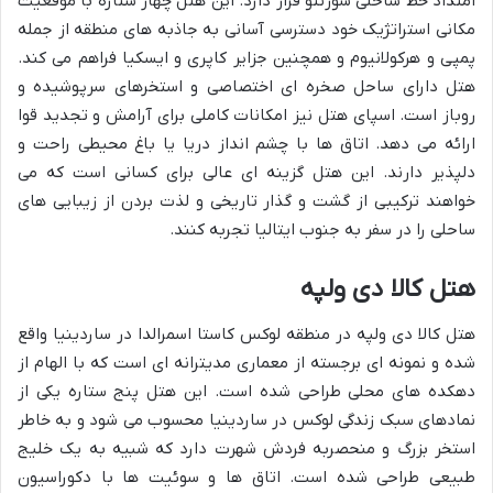
امتداد خط ساحلی سورنتو قرار دارد. این هتل چهار ستاره با موقعیت
مکانی استراتژیک خود دسترسی آسانی به جاذبه های منطقه از جمله
پمپی و هرکولانیوم و همچنین جزایر کاپری و ایسکیا فراهم می کند.
هتل دارای ساحل صخره ای اختصاصی و استخرهای سرپوشیده و
روباز است. اسپای هتل نیز امکانات کاملی برای آرامش و تجدید قوا
ارائه می دهد. اتاق ها با چشم انداز دریا یا باغ محیطی راحت و
دلپذیر دارند. این هتل گزینه ای عالی برای کسانی است که می
خواهند ترکیبی از گشت و گذار تاریخی و لذت بردن از زیبایی های
ساحلی را در سفر به جنوب ایتالیا تجربه کنند.
هتل کالا دی ولپه
هتل کالا دی ولپه در منطقه لوکس کاستا اسمرالدا در ساردینیا واقع
شده و نمونه ای برجسته از معماری مدیترانه ای است که با الهام از
دهکده های محلی طراحی شده است. این هتل پنج ستاره یکی از
نمادهای سبک زندگی لوکس در ساردینیا محسوب می شود و به خاطر
استخر بزرگ و منحصربه فردش شهرت دارد که شبیه به یک خلیج
طبیعی طراحی شده است. اتاق ها و سوئیت ها با دکوراسیون