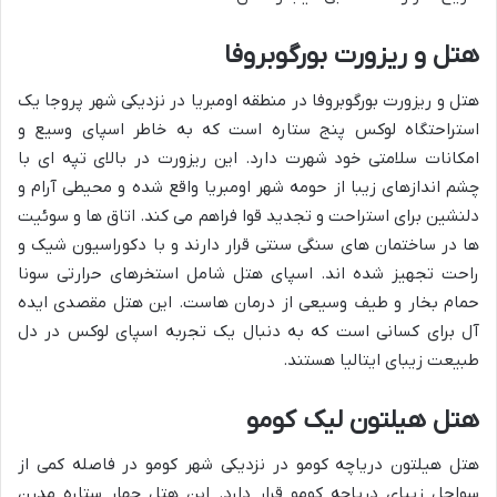
هتل و ریزورت بورگوبروفا
هتل و ریزورت بورگوبروفا در منطقه اومبریا در نزدیکی شهر پروجا یک
استراحتگاه لوکس پنج ستاره است که به خاطر اسپای وسیع و
امکانات سلامتی خود شهرت دارد. این ریزورت در بالای تپه ای با
چشم اندازهای زیبا از حومه شهر اومبریا واقع شده و محیطی آرام و
دلنشین برای استراحت و تجدید قوا فراهم می کند. اتاق ها و سوئیت
ها در ساختمان های سنگی سنتی قرار دارند و با دکوراسیون شیک و
راحت تجهیز شده اند. اسپای هتل شامل استخرهای حرارتی سونا
حمام بخار و طیف وسیعی از درمان هاست. این هتل مقصدی ایده
آل برای کسانی است که به دنبال یک تجربه اسپای لوکس در دل
طبیعت زیبای ایتالیا هستند.
هتل هیلتون لیک کومو
هتل هیلتون دریاچه کومو در نزدیکی شهر کومو در فاصله کمی از
سواحل زیبای دریاچه کومو قرار دارد. این هتل چهار ستاره مدرن