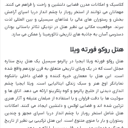
کلاسیک و امکانات مدرن فضایی دلنشین و راحت را فراهم می کنند.
مهمانان می توانند از استخر روباز با چشم انداز دریا اسپای آرامش
بخش و رستوران های عالی با غذاهای سیسیلی و بین المللی لذت
ببرند. موقعیت مکانی بی نظیر هتل در نزدیکی تئاتر باستانی یونان
دسترسی آسان به جاذبه های تاریخی تائورمینا را ممکن می سازد.
هتل روکو فورته ویلا
هتل روکو فورته ویلا ایجیا در پالرمو سیسیل یک هتل پنج ستاره
مجلل است که در یک ویلای تاریخی متعلق به قرن نوزدهم واقع شده
است. این هتل با معماری خیره کننده و فضای داخلی باشکوه
نمایانگر اوج هنر و سبک زندگی ایتالیایی است. ویلا ایجیا چشم
اندازی دیدنی از خلیج پالرمو و کوه پلگرینو ارائه می دهد. اتاق ها و
سوئیت ها با دقت فراوان و با استفاده از مبلمان عتیقه و آثار هنری
تزئین شده اند و فضایی لوکس و دلنشین ایجاد می کنند. امکانات
هتل شامل استخر روباز با چشم انداز دریا اسپای مجهز و چندین
رستوران و بار با منوی متنوع است. این هتل ترکیبی بی نظیر از تاریخ