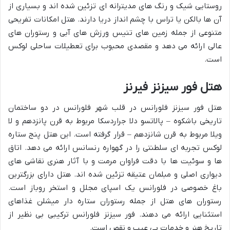
روستایی شیک و رنگ های مدیترانه ای تزئین شده اند و بسیاری از
آن ها بالکن یا تراس با چشم انداز دریا دارند. هتل امکانات تفریحی
متنوعی از جمله زمین های تنیس ورزش های آبی و رستوران های
عالی ارائه می دهد و مقصدی محبوب برای تعطیلات ساحلی لوکس
است.
هتل فور سیزنز فیرنز
هتل فور سیزنز فلورانس در قلب شهر فلورانس در دو ساختمان
تاریخی باشکوه – پالاتسو دلا جراردسکا مربوط به قرن پانزدهم و لا
ویلا مربوط به قرن شانزدهم – قرار گرفته است. این هتل پنج ستاره
لوکس تجربه ای سلطنتی را در گهواره رنسانس ارائه می دهد. اتاق
ها و سوئیت ها با دقت فراوان مرمت و با آثار هنری نقاشی های
دیواری اصلی و مبلمان عتیقه تزئین شده اند. هتل دارای بزرگترین
باغ خصوصی در فلورانس یک اسپای مجلل و استخر روباز است.
رستوران های هتل از جمله رستوران ستاره دار میشلن غذاهای
استثنایی ارائه می دهند. فور سیزنز فلورانس ترکیبی بی نظیر از
تاریخ هنر و خدمات بی عیب و نقص است.