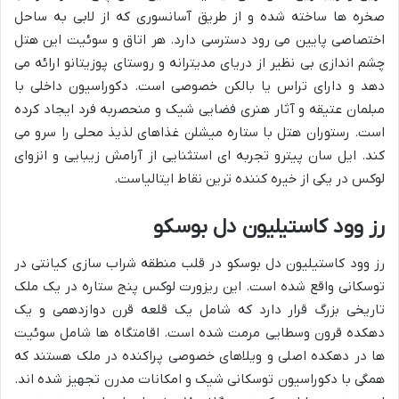
صخره ها ساخته شده و از طریق آسانسوری که از لابی به ساحل
اختصاصی پایین می رود دسترسی دارد. هر اتاق و سوئیت این هتل
چشم اندازی بی نظیر از دریای مدیترانه و روستای پوزیتانو ارائه می
دهد و دارای تراس یا بالکن خصوصی است. دکوراسیون داخلی با
مبلمان عتیقه و آثار هنری فضایی شیک و منحصربه فرد ایجاد کرده
است. رستوران هتل با ستاره میشلن غذاهای لذیذ محلی را سرو می
کند. ایل سان پیترو تجربه ای استثنایی از آرامش زیبایی و انزوای
لوکس در یکی از خیره کننده ترین نقاط ایتالیاست.
رز وود کاستیلیون دل بوسکو
رز وود کاستیلیون دل بوسکو در قلب منطقه شراب سازی کیانتی در
توسکانی واقع شده است. این ریزورت لوکس پنج ستاره در یک ملک
تاریخی بزرگ قرار دارد که شامل یک قلعه قرن دوازدهمی و یک
دهکده قرون وسطایی مرمت شده است. اقامتگاه ها شامل سوئیت
ها در دهکده اصلی و ویلاهای خصوصی پراکنده در ملک هستند که
همگی با دکوراسیون توسکانی شیک و امکانات مدرن تجهیز شده اند.