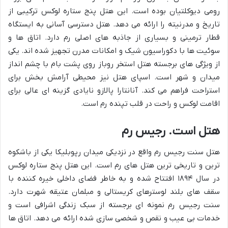
رومی دیوکلتیان بوده است. این هتل پنج ستاره لوکس ترکیبی از
تاریخ و مدرنیته را ارائه می دهد. هتل دسترسی آسانی به ایستگاه
قطار ترمینی و بسیاری از جاذبه های اصلی رم دارد. اتاق ها و
سوئیت ها با دکوراسیون شیک و امکانات مدرن تجهیز شده اند. یکی
از ویژگی های برجسته هتل استخر روباز روی پشت بام با چشم انداز
میدان و شهر است. اسپای هتل نیز محیطی آرامش بخش برای
استراحت فراهم می کند. آنانتارا پالازو نایادی گزینه ای عالی برای
اقامت لوکس و راحت در قلب تپنده رم است.
هتل است. رجیس رم
هتل سنت رجیس رم واقع در نزدیکی میدان رپوبلیکا یکی از باشکوه
ترین و تاریخی ترین هتل های رم است. این هتل پنج ستاره لوکس
در سال ۱۸۹۴ افتتاح شده و به خاطر فضای داخلی خیره کننده با
سقف های بلند لوسترهای کریستالی و مبلمان عتیقه شهرت دارد.
سنت رجیس رم نمونه ای برجسته از سبک زندگی اشرافی است و
خدمات بی عیب و نقص و شخصی سازی شده ارائه می دهد. اتاق ها