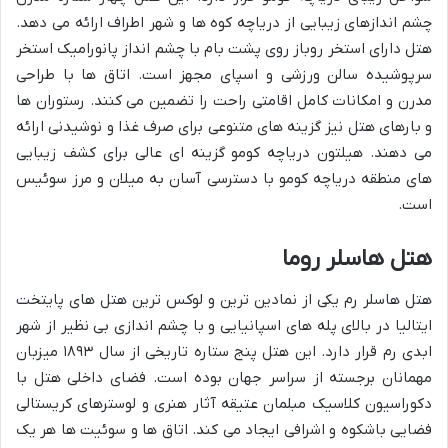
چشم اندازهای زیبایی از دریاچه کوه ها و شهر اطراف ارائه می دهد.
هتل دارای استخر روباز روی پشت بام با چشم انداز پانورامیک استخر
سرپوشیده سالن ورزشی و اسپای مجهز است. اتاق ها با طراحی
مدرن و امکانات کامل اقامتی راحت را تضمین می کنند. رستوران ها
و بارهای هتل نیز گزینه های متنوعی برای صرف غذا و نوشیدنی ارائه
می دهند. هیلتون دریاچه کومو گزینه ای عالی برای کشف زیبایی
های منطقه دریاچه کومو با دسترسی آسان به میلان و مرز سوئیس
است.
هتل هاسلر روما
هتل هاسلر رم یکی از نمادین ترین و لوکس ترین هتل های پایتخت
ایتالیا در بالای پله های اسپانیایی و با چشم اندازی بی نظیر از شهر
ابدی رم قرار دارد. این هتل پنج ستاره تاریخی از سال ۱۸۹۳ میزبان
مهمانان برجسته از سراسر جهان بوده است. فضای داخلی هتل با
دکوراسیون کلاسیک مبلمان عتیقه آثار هنری و لوسترهای کریستالی
فضایی باشکوه و اشرافی ایجاد می کند. اتاق ها و سوئیت ها هر یک