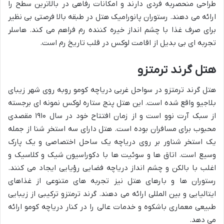
طراحی منحصربه فردی دارند و امکانات رفاهی در بالاترین سطح را
ارائه می دهند. رستوران پانورامیک هتل در طبقه بالا فرصتی بی نظیر
برای صرف غذا با چشم انداز خیره کننده رم فراهم می کند. هاسلر
تجربه ای بی بدیل از اقامت لوکس در قلب تاریخ رم است.
هتل گرند ترمتزو
هتل گرند ترمتزو در سواحل غربی دریاچه کومو روبه روی شهر زیبای
بلاجیو واقع شده است. این هتل پنج ستاره لوکس نمونه ای برجسته
از سبک آرت نوو است و از زمان افتتاح خود در سال ۱۹۱۰ مقصدی
محبوب برای مسافران بوده است. هتل دارای سه استخر شنا از جمله
یک استخر شناور بر روی دریاچه یک ساحل اختصاصی و یک پارک
وسیع است. اتاق ها و سوئیت ها با دکوراسیون شیک و کلاسیک و
اغلب با بالکن و چشم انداز دریاچه فضایی رؤیایی ایجاد می کنند.
رستوران ها و بارهای هتل نیز تجربه های متنوعی از غذاهای
ایتالیایی و بین المللی ارائه می دهند. گرند ترمتزو ترکیبی از زیبایی
طبیعی معماری باشکوه و خدمات عالی را در کنار دریاچه کومو ارائه
می دهد.