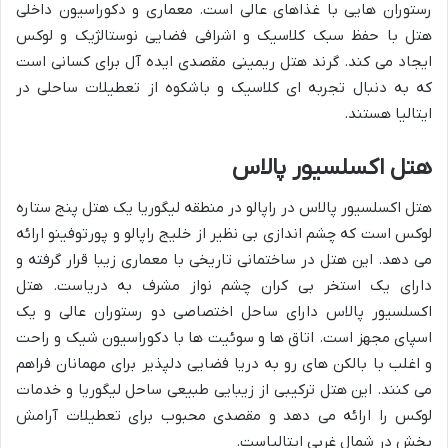
رستوران هایی با غذاهای عالی است. معماری و دکوراسیون داخلی
هتل با حفظ سبک کلاسیک و اشرافی فضایی نوستالژیک و لوکس
ایجاد می کند. گرند هتل ریمینی مقصدی ایده آل برای کسانی است
که به دنبال تجربه ای کلاسیک و باشکوه از تعطیلات ساحلی در
ایتالیا هستند.
هتل اکسلسیور پالاس
هتل اکسلسیور پالاس در راپالو در منطقه لیگوریا یک هتل پنج ستاره
لوکس است که چشم اندازی بی نظیر از خلیج راپالو و پورتوفینو ارائه
می دهد. این هتل در ساختمانی تاریخی با معماری زیبا قرار گرفته و
دارای یک استخر بی کران چشم نواز مشرف به دریاست. هتل
اکسلسیور پالاس دارای ساحل اختصاصی دو رستوران عالی و یک
اسپای مجهز است. اتاق ها و سوئیت ها با دکوراسیون شیک و راحت
و اغلب با بالکن های رو به دریا فضایی دلپذیر برای مهمانان فراهم
می کنند. این هتل ترکیبی از زیبایی طبیعی ساحل لیگوریا و خدمات
لوکس را ارائه می دهد و مقصدی محبوب برای تعطیلات آرامش
بخش در شمال غربی ایتالیاست.