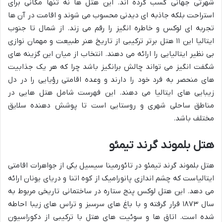
شهرتی جهانی کسب کرده اند. این هتل ها نه تنها مکانی برای
استراحت بلکه جاذبه ای دیدنی محسوب می شوند و اقامت در آن ها
تجربه ای لوکس و خاطره انگیز را رقم می زند. از شمال تا جنوب
ایتالیا این ۱۱ هتل برتر ترکیبی از تاریخ هنر طبیعت و مهمان نوازی
بی نظیر ایتالیایی را ارائه می دهند. انتخاب از میان این گزینه های
شگفت انگیز می تواند چالش برانگیز باشد چرا که هر یک جذابیت
های منحصر به فرد خود را دارند و وعده اقامتی رؤیایی را در دل
زیبایی های ایتالیا می دهند. این فهرست شامل هتل هایی در
مناطق ساحلی شهری و روستایی است تا پوشش دهنده سلایق
مختلف باشد.
هتل بلموند گرند تیمئو
هتل بلموند گرند تیمئو در تائورمینا سیسیل یکی از جواهرات اقامتی
ایتالیاست که چشم اندازی پانورامیک از کوه اتنا و دریای یونان ارائه
می دهد. این هتل لوکس پنج ستاره در ساختمانی تاریخی مربوط به
سال ۱۸۷۳ قرار گرفته و با باغ های سرسبز و تراس های زیبا احاطه
شده است. اتاق ها و سوئیت های هتل با ترکیبی از دکوراسیون