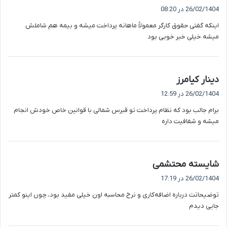
ف
26/02/1404 در 08:20
ت
اینکه گفتی حقوق کارگر معمولاً ماهانه پرداخت میشه و بیمه هم شاملش
:
میشه خیلی خبر خوبی بود
گ
دینار کیامرز
ف
26/02/1404 در 12:59
ت
برام جالب بود که نظام پرداخت تو قبرس شمالی با قوانین خاص خودش انجام
:
میشه و شفافیت داره
گ
شایسته محتشمی
ف
26/02/1404 در 17:19
ت
توضیحاتت درباره اضافه‌کاری و نرخ محاسبه اون خیلی مفید بود، چون اینو کمتر
:
جایی دیدم