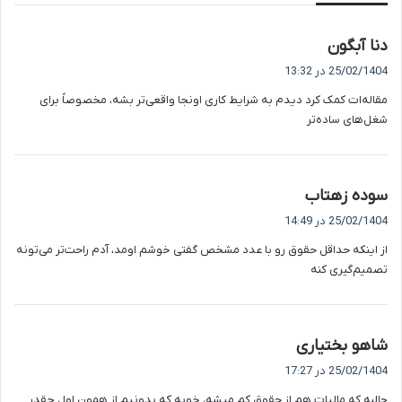
گ
دنا آبگون
ف
25/02/1404 در 13:32
ت
مقاله‌ات کمک کرد دیدم به شرایط کاری اونجا واقعی‌تر بشه، مخصوصاً برای
:
شغل‌های ساده‌تر
گ
سوده زهتاب
ف
25/02/1404 در 14:49
ت
از اینکه حداقل حقوق رو با عدد مشخص گفتی خوشم اومد، آدم راحت‌تر می‌تونه
:
تصمیم‌گیری کنه
گ
شاهو بختیاری
ف
25/02/1404 در 17:27
ت
جالبه که مالیات هم از حقوق کم میشه، خوبه که بدونیم از همون اول چقدر