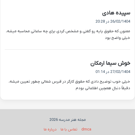
گ
سپیده هادی
ف
26/02/1404 در 20:28
ت
ممنون که حقوق پایه رو گفتی و مشخص کردی برای چه ساعاتی محاسبه میشه،
:
خیلی واضح بود
گ
خوش سیما ارمکان
ف
27/02/1404 در 01:14
ت
خیلی خوب توضیح دادی که حقوق کارگر در قبرس شمالی چطور تعیین میشه،
:
دقیقاً دنبال همچین اطلاعاتی بودم
مجله هنر مدرسه 2026
dmca
تماس با ما
درباره ما