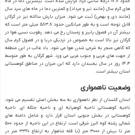
حدود ۱۷.۸ درجه سانتی گراد گزارش شده است. بیشترین دما در ماه
های گرم سال (مانند تیر و مرداد) و کمترین دما در ماه های سرد سال
(مانند دی و بهمن) ثبت می شود. میزان بارش سالانه نیز در گرگان
قابل توجه است و به طور میانگین حدود ۵۸۳.۸ میلی متر است که
بیشتر آن در فصول پاییز و زمستان رخ می دهد. رطوبت نسبی هوا در
گرگان نیز بالا است به خصوص در نزدیکی دریا و در فصول گرم سال
که گاهی منجر به شرجی شدن هوا می شود. باد غالب در این منطقه
از جهت های غربی و جنوب غربی می وزد. شهر گرگان به طور متوسط
۱۴.۴ روز در سال یخبندان دارد که این میزان در مناطق کوهستانی
استان بیشتر است.
وضعیت ناهمواری
استان گلستان از نظر ناهمواری به سه بخش اصلی تقسیم می شود:
ناحیه کوهستانی ناحیه کوهپایه ای و ناحیه جلگه ای. ناحیه
کوهستانی در بخش جنوبی استان قرار دارد و شامل دامنه های
شمالی رشته کوه البرز شرقی است. ارتفاع در این ناحیه از حدود ۵۰۰
متر تا بیش از ۳۰۰۰ متر (با قله شاهوار به ارتفاع ۳۳۲۰ متر در