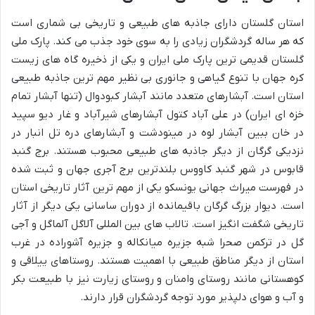
استان گلستان دارای جاذبه های طبیعی و تاریخی بی شماری است
که هر ساله گردشگران زیادی را به سوی خود جذب می کند. پارک ملی
گلستان قدیمی ترین پارک ملی ایران و یکی از ذخیره گاه های زیست
کره جهان با تنوع گیاهی و جانوری بی نظیر مهم ترین جاذبه طبیعی
استان است. آبشارهای متعدد مانند آبشار کبودوال (تنها آبشار تمام
خزه ای ایران) در علی آباد کتول آبشارهای شیرآباد و غار دیو سپید
در خان ببین آبشار لوه در مینودشت و آبشارهای دره تل انبار در
نزدیکی گرگان از دیگر جاذبه های طبیعی محبوب هستند. برج گنبد
قابوس در شهر گنبد کاووس بلندترین برج آجری جهان و ثبت شده
در فهرست میراث جهانی یونسکو یکی از مهم ترین آثار تاریخی استان
است. دیوار بزرگ گرگان باقیمانده از دوران ساسانی یکی دیگر از آثار
تاریخی شگفت انگیز است. تالاب های بین المللی آلاگل آلماگل و آجی
گل در ترکمن صحرا شبه جزیره میانکاله و جزیره آشوراده در غرب
استان از دیگر مناطق طبیعی با اهمیت هستند. روستاهای ییلاقی و
کوهستانی مانند روستای وامنان و روستای زیارت نیز با طبیعت بکر
و آب و هوای دلپذیر مورد توجه گردشگران قرار دارند.