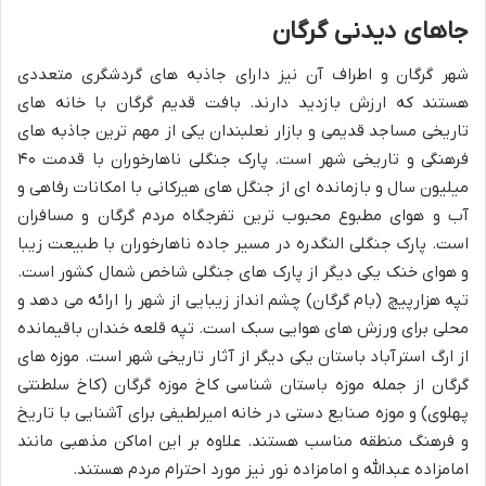
جاهای دیدنی گرگان
شهر گرگان و اطراف آن نیز دارای جاذبه های گردشگری متعددی
هستند که ارزش بازدید دارند. بافت قدیم گرگان با خانه های
تاریخی مساجد قدیمی و بازار نعلبندان یکی از مهم ترین جاذبه های
فرهنگی و تاریخی شهر است. پارک جنگلی ناهارخوران با قدمت ۴۰
میلیون سال و بازمانده ای از جنگل های هیرکانی با امکانات رفاهی و
آب و هوای مطبوع محبوب ترین تفرجگاه مردم گرگان و مسافران
است. پارک جنگلی النگدره در مسیر جاده ناهارخوران با طبیعت زیبا
و هوای خنک یکی دیگر از پارک های جنگلی شاخص شمال کشور است.
تپه هزارپیچ (بام گرگان) چشم انداز زیبایی از شهر را ارائه می دهد و
محلی برای ورزش های هوایی سبک است. تپه قلعه خندان باقیمانده
از ارگ استرآباد باستان یکی دیگر از آثار تاریخی شهر است. موزه های
گرگان از جمله موزه باستان شناسی کاخ موزه گرگان (کاخ سلطنتی
پهلوی) و موزه صنایع دستی در خانه امیرلطیفی برای آشنایی با تاریخ
و فرهنگ منطقه مناسب هستند. علاوه بر این اماکن مذهبی مانند
امامزاده عبدالله و امامزاده نور نیز مورد احترام مردم هستند.